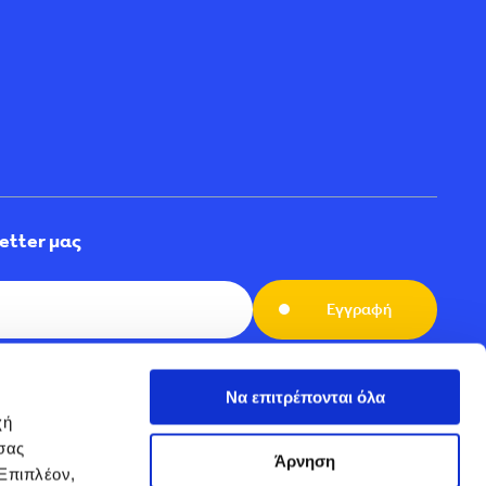
etter μας
Εγγραφή
ημερωτικό μας δελτίο για αποκλειστικές
και ενημερώσεις. Γίνετε μέλος της κοινότητάς μας
Να επιτρέπονται όλα
ή 
ας 
Άρνηση
Επιπλέον, 