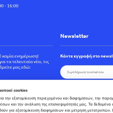
0 - 16:00
Newsletter
τέ καμία ενημέρωση!
Κάντε εγγραφή στο newsl
ια τα τελευταία νέα, τις
Βρείτε μας εδώ:
Εγγραφείτε σήμερα στο εν
μοποιεί cookies
προσφορές, τελευταία νέα 
και μείνετε ενήμεροι.
ια την εξατομίκευση περιεχομένου και διαφημίσεων, την παροχ
έσων και την ανάλυση της επισκεψιμότητάς μας. Τα δεδομένα σ
θούν για εξατομίκευση διαφημίσεων και μέτρηση μετατροπών. 