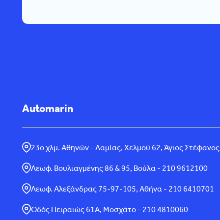
Automarin
23ο χλμ. Αθηνών - Λαμίας, Χελμού 62, Άγιος Στέφανος
Λεωφ. Βουλιαγμένης 86 & 95, Βούλα - 210 9612100
Λεωφ. Αλεξάνδρας 75-97-105, Αθήνα - 210 6410701
Οδός Πειραιώς 61Α, Μοσχάτο - 210 4810060