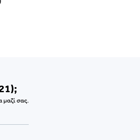
21);
 μαζί σας.