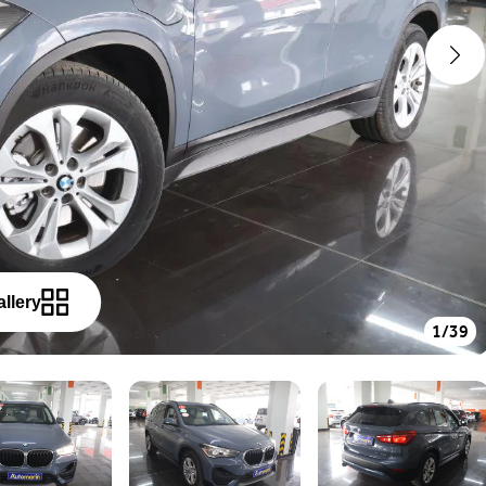
allery
1
/
39