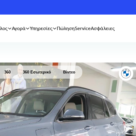
λος
Αγορά
Υπηρεσίες
Πώληση
Service
Ασφάλειες
360
360 Εσωτερικό
Βίντεο