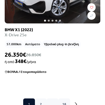
BMW X1 (2022)
X-Drive 25e
57.000km
Αυτόματο
Υβριδικό plug-in βενζίνη
26.350€
26.850€
348€
ή από
/μήνα
ΒΟΥΛΑ
/
Ετοιμοπαράδοτο
1
2
...
18