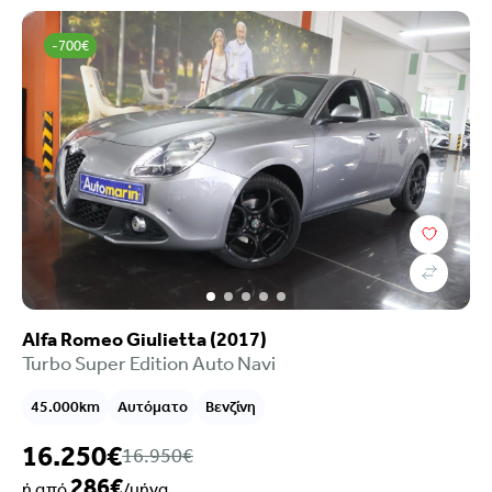
-700€
Alfa Romeo Giulietta (2017)
Turbo Super Edition Auto Navi
45.000km
Αυτόματο
Βενζίνη
16.250€
16.950€
286€
ή από
/μήνα