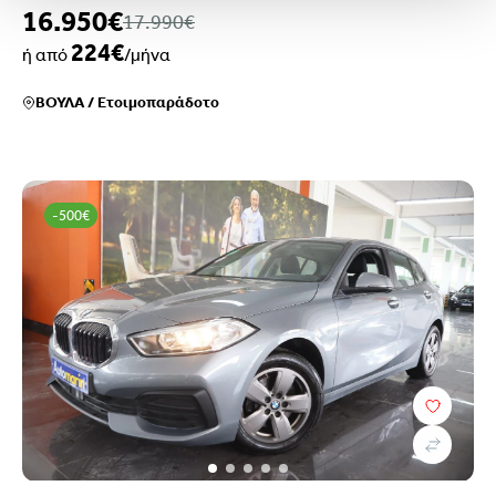
16.950€
17.990€
224€
ή από
/μήνα
ΒΟΥΛΑ
/
Ετοιμοπαράδοτο
-500€