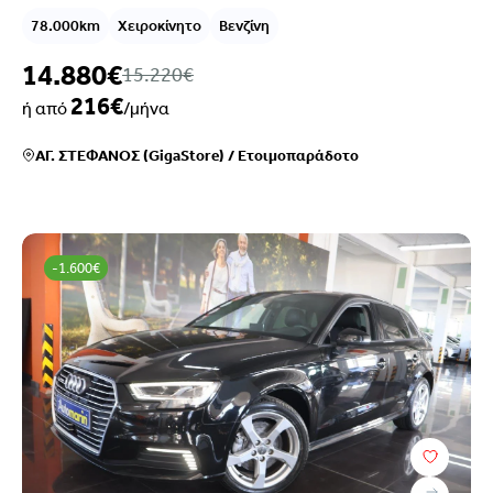
78.000km
Χειροκίνητο
Βενζίνη
14.880€
15.220€
216€
ή από
/μήνα
ΑΓ. ΣΤΕΦΑΝΟΣ (GigaStore)
/
Ετοιμοπαράδοτο
-1.600€