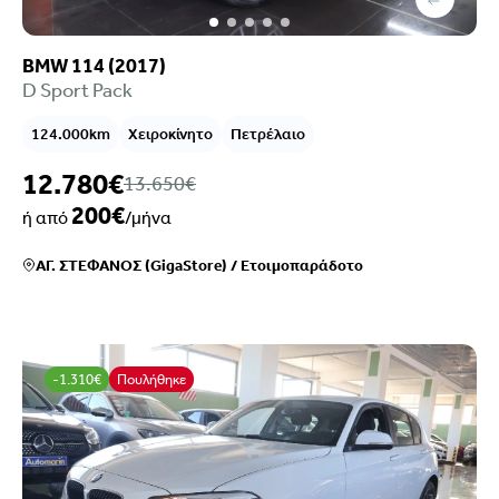
BMW 114 (2017)
D Sport Pack
124.000km
Χειροκίνητο
Πετρέλαιο
12.780€
13.650€
200€
ή από
/μήνα
ΑΓ. ΣΤΕΦΑΝΟΣ (GigaStore)
/
Ετοιμοπαράδοτο
-1.310€
Πουλήθηκε