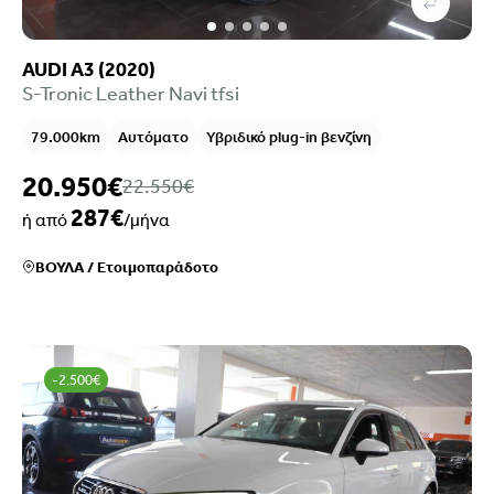
AUDI A3 (2020)
S-Tronic Leather Navi tfsi
79.000km
Αυτόματο
Υβριδικό plug-in βενζίνη
20.950€
22.550€
287€
ή από
/μήνα
ΒΟΥΛΑ
/
Ετοιμοπαράδοτο
-2.500€