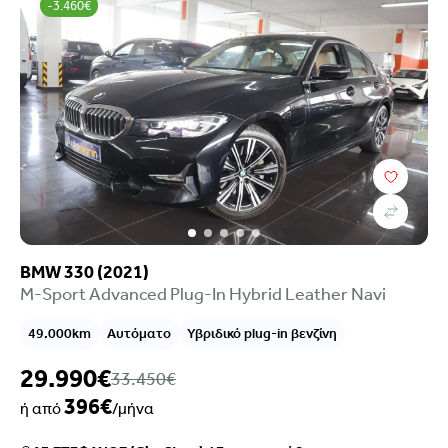
-3.460€
BMW 330 (2021)
M-Sport Advanced Plug-In Hybrid Leather Navi
49.000km
Αυτόματο
Υβριδικό plug-in βενζίνη
29.990€
33.450€
396€
ή από
/μήνα