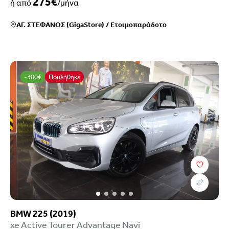
275€
ή από
/μήνα
ΑΓ. ΣΤΕΦΑΝΟΣ (GigaStore)
/
Ετοιμοπαράδοτο
-300€
Πουλήθηκε
BMW 225 (2019)
xe Active Tourer Advantage Navi