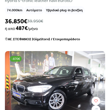
hybrid s-tronic leather navi euro6D
74.000km
Αυτόματο
Υβριδικό plug-in βενζίνη
36.850€
39.950€
487€
ή από
/μήνα
ΑΓ. ΣΤΕΦΑΝΟΣ (GigaStore)
/
Ετοιμοπαράδοτο
-870€