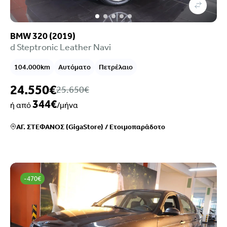
BMW 320 (2019)
d Steptronic Leather Navi
104.000km
Αυτόματο
Πετρέλαιο
24.550€
25.650€
344€
ή από
/μήνα
ΑΓ. ΣΤΕΦΑΝΟΣ (GigaStore)
/
Ετοιμοπαράδοτο
-470€