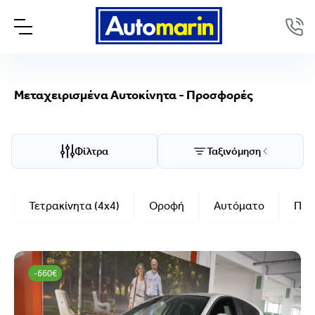
Μεταχειρισμένα Αυτοκίνητα - Προσφορές
Επιλογές προβολής
Ταξινόμηση
Φίλτρα
Ταξινόμηση
Μάρκα/Μοντέλο
Τετρακίνητα (4x4)
Οροφή
Αυτόματο
Πλα
Μάρκα
Μοντέλο
-660€