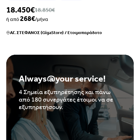
18.450€
18.850€
268€
ή από
/μήνα
ΑΓ. ΣΤΕΦΑΝΟΣ (GigaStore)
/
Ετοιμοπαράδοτο
Always@your service!
4 Σημεία εξυπηρέτησης και πάνω
από 180 συνεργάτες έτοιμοι να σε
εξυπηρετήσουν.