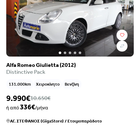
Τιμή
Επιλογές χρηματοδότησης
Χρονολογία
Καύσιμο
Σασμάν
Χιλιόμετρα
Alfa Romeo Giulietta (2012)
Χρώμα
Distinctive Pack
Κυβικά
Ιπποδύναμη
131.000km
Χειροκίνητο
Βενζίνη
Μετάδοση
Euroclass
9.990€
10.650€
Ρύποι
336€
ή από
/μήνα
Πόρτες
Καθίσματα
ΑΓ. ΣΤΕΦΑΝΟΣ (GigaStore)
/
Ετοιμοπαράδοτο
Κατηγορία
Κατάστημα