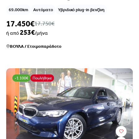
69.000km
Αυτόματο
Υβριδικό plug-in βενζίνη
17.450€
17.750€
253€
ή από
/μήνα
ΒΟΥΛΑ
/
Ετοιμοπαράδοτο
-1.100€
Πουλήθηκε