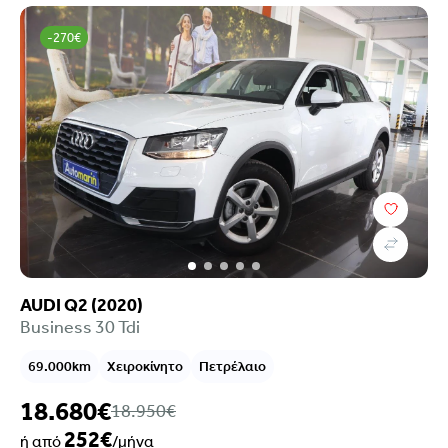
-270€
AUDI Q2 (2020)
Business 30 Tdi
69.000km
Χειροκίνητο
Πετρέλαιο
18.680€
18.950€
252€
ή από
/μήνα