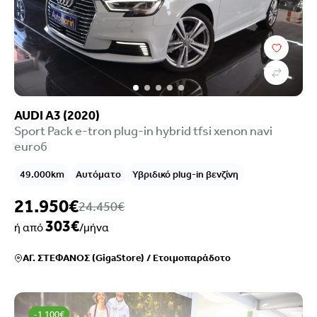
AUDI A3 (2020)
Sport Pack e-tron plug-in hybrid tfsi xenon navi
euro6
49.000km
Αυτόματο
Υβριδικό plug-in βενζίνη
21.950€
24.450€
303€
ή από
/μήνα
ΑΓ. ΣΤΕΦΑΝΟΣ (GigaStore)
/
Ετοιμοπαράδοτο
-1.100€