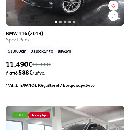
BMW 116 (2013)
Sport Pack
51.000km
Χειροκίνητο
Βενζίνη
11.490€
11.990€
588€
ή από
/μήνα
ΑΓ. ΣΤΕΦΑΝΟΣ (GigaStore)
/
Ετοιμοπαράδοτο
-2.100€
Πουλήθηκε