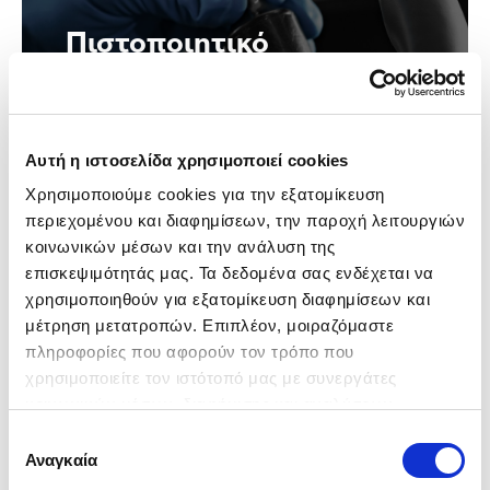
Πιστοποιητικό
Απολύμανσης!
Σε όλα μας τα αυτοκίνητα έχουν
πραγματοποιηθεί οι ενδεδειγμένες
Αυτή η ιστοσελίδα χρησιμοποιεί cookies
εργασίες απολύμανσης σύμφωνα με
Χρησιμοποιούμε cookies για την εξατομίκευση 
τις οδηγίες των αρμόδιων φορέων.
περιεχομένου και διαφημίσεων, την παροχή λειτουργιών 
κοινωνικών μέσων και την ανάλυση της 
επισκεψιμότητάς μας. Τα δεδομένα σας ενδέχεται να 
χρησιμοποιηθούν για εξατομίκευση διαφημίσεων και 
μέτρηση μετατροπών. Επιπλέον, μοιραζόμαστε 
πληροφορίες που αφορούν τον τρόπο που 
χρησιμοποιείτε τον ιστότοπό μας με συνεργάτες 
κοινωνικών μέσων, διαφήμισης και αναλύσεων, 
συμπεριλαμβανομένης της Google (
Πολιτική 
Μάθε περισσότερα
Επιλογή
Δεδομένων Google
), οι οποίοι ενδεχομένως να τις 
Αναγκαία
συγκατάθεσης
συνδυάσουν με άλλες πληροφορίες που τους έχετε 