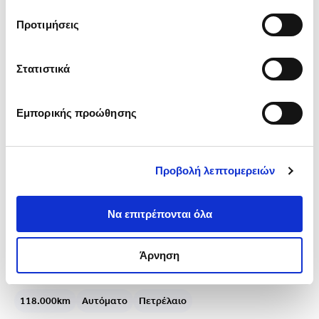
παραχωρήσει ή τις οποίες έχουν συλλέξει σε σχέση με 
Προτιμήσεις
την από μέρους σας χρήση των υπηρεσιών τους.
-1.040€
Στατιστικά
Εμπορικής προώθησης
Προβολή λεπτομερειών
Να επιτρέπονται όλα
Άρνηση
BMW 116 (2021)
Auto Advantage
118.000km
Αυτόματο
Πετρέλαιο