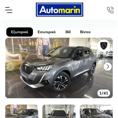
Εξωτερικό
Εσωτερικό
360
Βίντεο
1
/
41