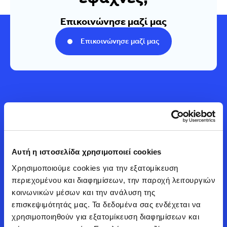
Επικοινώνησε μαζί μας
Επικοινώνησε μαζί μας
Αυτή η ιστοσελίδα χρησιμοποιεί cookies
Automarin
Χρησιμοποιούμε cookies για την εξατομίκευση 
περιεχομένου και διαφημίσεων, την παροχή λειτουργιών 
κοινωνικών μέσων και την ανάλυση της 
23ο χλμ. Αθηνών - Λαμίας, Χελμού 62, Άγιος Στέφανος
επισκεψιμότητάς μας. Τα δεδομένα σας ενδέχεται να 
(GigaStore) - 210 6219600
χρησιμοποιηθούν για εξατομίκευση διαφημίσεων και 