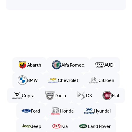
Abarth
Alfa Romeo
AUDI
BMW
Chevrolet
Citroen
Cupra
Dacia
DS
Fiat
Ford
Honda
Hyundai
Jeep
Kia
Land Rover