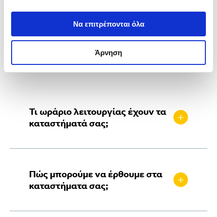
Να επιτρέπονται όλα
Άρνηση
Συχνές Ερωτήσεις
Τι ωράριο λειτουργίας έχουν τα
+
καταστήματά σας;
Άγιος Στέφανος (GigaStore) /
Βουλιαγμένης
Πώς μπορούμε να έρθουμε στα
Δευτέρα – Παρασκευή: 09:00 – 20:30
+
καταστήματα σας;
Σάββατο: 09:00 – 16:00
Αλεξάνδρας / Πειραιώς
Επισκεφθείτε την ενότητα