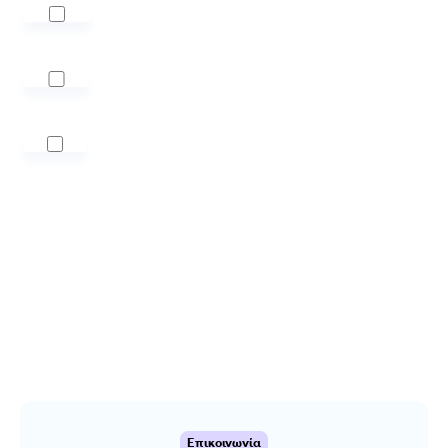
Τοποθ.
Υγραερίου
Επισκ.
Κινητήρα
Άλλες
Εργασίες
Επικοινωνία