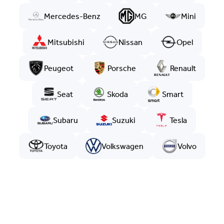
Mercedes-Benz
MG
Mini
Mitsubishi
Nissan
Opel
Peugeot
Porsche
Renault
Seat
Skoda
Smart
Subaru
Suzuki
Tesla
Toyota
Volkswagen
Volvo