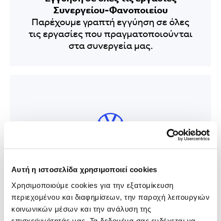
Συνεργείου-Φανοποιείου
Παρέχουμε γραπτή εγγύηση σε όλες
τις εργασίες που πραγματοποιούνται
στα συνεργεία μας.
Αυτή η ιστοσελίδα χρησιμοποιεί cookies
Εξειδικευμένο συνεργείο Volkswagen
Group
Χρησιμοποιούμε cookies για την εξατομίκευση 
Διαθέτουμε εξειδικευμένο τμήμα
περιεχομένου και διαφημίσεων, την παροχή λειτουργιών 
Service του ομίλου Volkswagen στη
κοινωνικών μέσων και την ανάλυση της 
επισκεψιμότητάς μας. Τα δεδομένα σας ενδέχεται να 