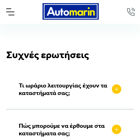
Συχνές ερωτήσεις
Τι ωράριο λειτουργίας έχουν τα
+
καταστήματά σας;
Άγιος Στέφανος (GigaStore) /
Βουλιαγμένης
Πώς μπορούμε να έρθουμε στα
Δευτέρα – Παρασκευή: 09:00 – 20:30
+
καταστήματα σας;
Σάββατο: 09:00 – 16:00