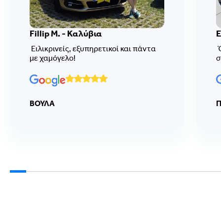
Fillip M. - Καλύβια
Ε
Ειλικρινείς, εξυπηρετικοί και πάντα
Ό
με χαμόγελο!
σ
ΒΟΥΛΑ
Π