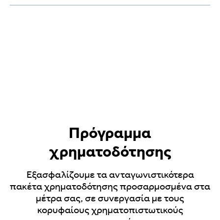
χαρακτηριστικών.
Τα περισσότερα μοντέλα μας διαθέτουν
Διαβάστε περισσότερα
την εργοστασιακή βεβαίωση
ανακλήσεων. Πρόκειται για ανακλήσεις/
ενημερώσεις από το εργοστάσιο
παραγωγής
Διαβάστε περισσότερα
Πρόγραμμα
χρηματοδότησης
Εξασφαλίζουμε τα ανταγωνιστικότερα
πακέτα χρηματοδότησης προσαρμοσμένα στα
μέτρα σας, σε συνεργασία με τους
κορυφαίους χρηματοπιστωτικούς