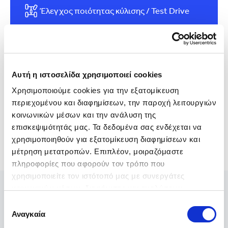
Έλεγχος ποιότητας κύλισης / Test Drive
Έλεγχος ατρακάριστου - Δομής
Αυτοκινήτου
Αυτή η ιστοσελίδα χρησιμοποιεί cookies
Χρησιμοποιούμε cookies για την εξατομίκευση 
περιεχομένου και διαφημίσεων, την παροχή λειτουργιών 
κοινωνικών μέσων και την ανάλυση της 
επισκεψιμότητάς μας. Τα δεδομένα σας ενδέχεται να 
χρησιμοποιηθούν για εξατομίκευση διαφημίσεων και 
μέτρηση μετατροπών. Επιπλέον, μοιραζόμαστε 
πληροφορίες που αφορούν τον τρόπο που 
χρησιμοποιείτε τον ιστότοπό μας με συνεργάτες 
κοινωνικών μέσων, διαφήμισης και αναλύσεων, 
συμπεριλαμβανομένης της Google (
Πολιτική 
Επιλογή
Δεδομένων Google
), οι οποίοι ενδεχομένως να τις 
Αναγκαία
συγκατάθεσης
συνδυάσουν με άλλες πληροφορίες που τους έχετε 