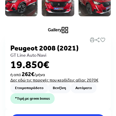
Gallery
Peugeot 2008 (2021)
GT Line Auto Navi
19.850€
262€
ή από
/μήνα
Δες εδώ τις παροχές που κερδίζεις αξίας 2070€
Ετοιμοπαράδοτο
Βενζίνη
Αυτόματο
*Τιμή με green bonus