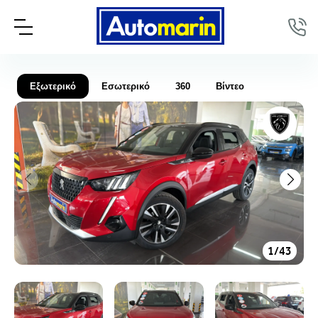
Εξωτερικό
Εσωτερικό
360
Βίντεο
1
/
43