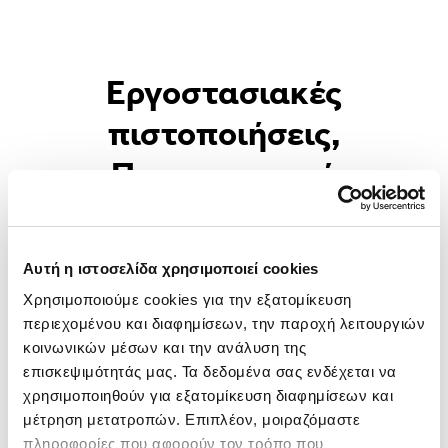
παραλαβής όσο και κατά το στάδιο της
παράδοσης στον πελάτη. Τα προϊόντα
που χρησιμοποιούμε είναι
πιστοποιημένα για τη χρήση και την
Εργοστασιακές
αποτελεσματικότητα τους από τους
πιστοποιήσεις,
αρμόδιους φορείς υγιεινής.
Πιστοποιητικό
Συμμόρφωσης
Θες μεταχειρισμένο αυτοκίνητο με
Αυτή η ιστοσελίδα χρησιμοποιεί cookies
Εργοστασιακές Πιστοποιήσεις;
Χρησιμοποιούμε cookies για την εξατομίκευση 
περιεχομένου και διαφημίσεων, την παροχή λειτουργιών 
κοινωνικών μέσων και την ανάλυση της 
επισκεψιμότητάς μας. Τα δεδομένα σας ενδέχεται να 
Όνομα
χρησιμοποιηθούν για εξατομίκευση διαφημίσεων και 
μέτρηση μετατροπών. Επιπλέον, μοιραζόμαστε 
πληροφορίες που αφορούν τον τρόπο που 