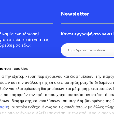
Newsletter
τέ καμία ενημέρωση!
Κάντε εγγραφή στο newsl
ια τα τελευταία νέα, τις
Βρείτε μας εδώ:
Εγγραφείτε σήμερα στο εν
μοποιεί cookies
προσφορές, τελευταία νέα 
και μείνετε ενήμεροι.
ια την εξατομίκευση περιεχομένου και διαφημίσεων, την παροχ
έσων και την ανάλυση της επισκεψιμότητάς μας. Τα δεδομένα σ
θούν για εξατομίκευση διαφημίσεων και μέτρηση μετατροπών. 
 που αφορούν τον τρόπο που χρησιμοποιείτε τον ιστότοπό μας
έσων, διαφήμισης και αναλύσεων, συμπεριλαμβανομένης της G
ogle
), οι οποίοι ενδεχομένως να τις συνδυάσουν με άλλες πλη
okies
 τις οποίες έχουν συλλέξει σε σχέση με την από μέρους σας χρ