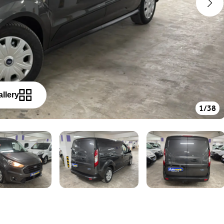
allery
1
/
38