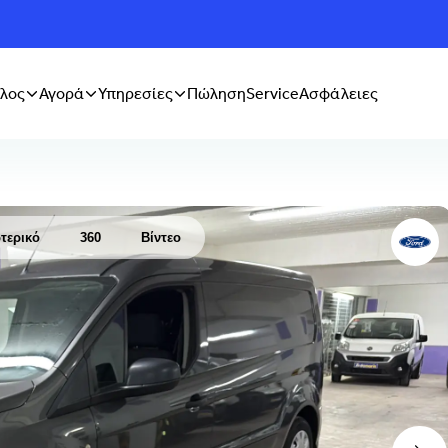
λος
Αγορά
Υπηρεσίες
Πώληση
Service
Ασφάλειες
τερικό
360
Βίντεο