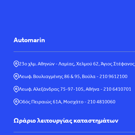
Automarin
23ο χλμ. Αθηνών - Λαμίας, Χελμού 62, Άγιος Στέφανος
Λεωφ. Βουλιαγμένης 86 & 95, Βούλα - 210 9612100
Λεωφ. Αλεξάνδρας 75-97-105, Αθήνα - 210 6410701
Οδός Πειραιώς 61Α, Μοσχάτο - 210 4810060
Ωράριο λειτουργίας καταστημάτων