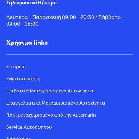
Τηλεφωνικό Κέντρο
Δευτέρα - Παρασκευή 09:00 - 20:30 / Σάββατο
09:00 - 16:00
Χρήσιμα links
Εταιρεία
Εγκαταστάσεις
Επιβατικά Μεταχειρισμένα Αυτοκίνητα
Επαγγελματικά Μεταχειρισμένα Αυτοκίνητα
Γιατί μεταχειρισμένο από την Automarin
Service Αυτοκίνητου