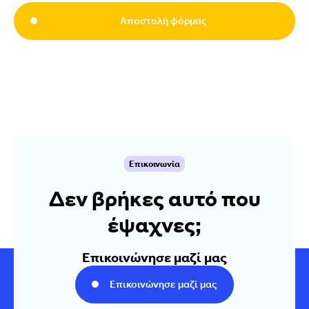
Αποστολή φόρμας
Επικοινωνία
Δεν βρήκες αυτό που
έψαχνες;
Επικοινώνησε μαζί μας
Επικοινώνησε μαζί μας