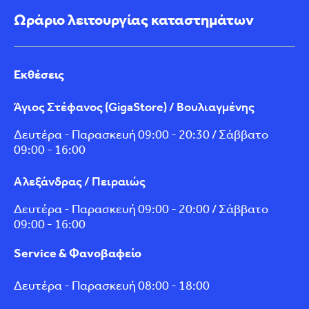
Ωράριο λειτουργίας καταστημάτων
Εκθέσεις
Άγιος Στέφανος (GigaStore) / Βουλιαγμένης
Δευτέρα - Παρασκευή 09:00 - 20:30 / Σάββατο
09:00 - 16:00
Αλεξάνδρας / Πειραιώς
Δευτέρα - Παρασκευή 09:00 - 20:00 / Σάββατο
09:00 - 16:00
Service & Φανοβαφείο
Δευτέρα - Παρασκευή 08:00 - 18:00