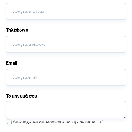
Τηλέφωνο
Email
Το μήνυμά σου
Αποδέχομαι επικοινωνία με την automarin*