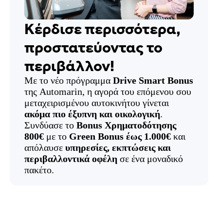
Κέρδισε περισσότερα,
προστατεύοντας το
περιβάλλον!
Με το νέο πρόγραμμα
Drive Smart Bonus
της Automarin, η αγορά του επόμενου σου
μεταχειρισμένου αυτοκινήτου γίνεται
ακόμα πιο έξυπνη και οικολογική
.
Συνδύασε το
Bonus Χρηματοδότησης
800€
με το
Green Bonus έως 1.000€
και
απόλαυσε
υπηρεσίες, εκπτώσεις και
περιβαλλοντικά οφέλη
σε ένα μοναδικό
πακέτο.