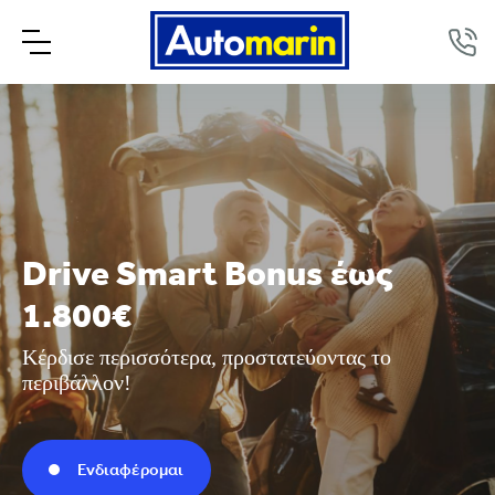
Drive Smart Bonus έως
1.800€
Κέρδισε περισσότερα, προστατεύοντας το
περιβάλλον!
Ενδιαφέρομαι