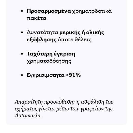
Προσαρμοσμένα
χρηματοδοτικά
πακέτα
Δυνατότητα
μερικής ή ολικής
εξόφλησης
όποτε θέλεις
Ταχύτερη έγκριση
χρηματοδότησης
Εγκρισιμότητα >
91%
Απαραίτητη προϋπόθεση: η ασφάλιση του
οχήματος γίνεται μέσω των γραφείων της
Automarin.