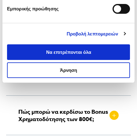
Εμπορικής προώθησης
Προβολή λεπτομερειών
Συχνές Ερωτήσεις
Να επιτρέπονται όλα
Άρνηση
Τι είναι το Drive Smart Bonus
+
έως 1.800€;
Είναι ένα συνδυαστικό πρόγραμμα που
ενώνει το Bonus Χρηματοδότησης 800€
Πώς μπορώ να κερδίσω το Bonus
με το Green Bonus έως 1.000€,
+
Χρηματοδότησης των 800€;
προσφέροντας συνολικό όφελος έως
1.800€ στην αγορά μεταχειρισμένου
αυτοκινήτου.