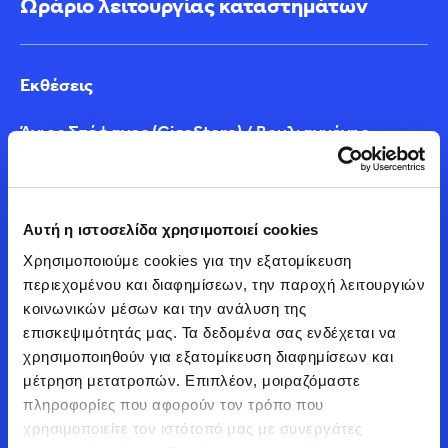
Ωράριο λειτουργίας καταστημάτων
Εκθέσεις
Άγιος Στέφανος (GigaStore) / Βουλιαγμένης
Δευτέρα - Παρασκευή 09:00 - 20:30 / Σάββατο
09:00 - 16:00
Αυτή η ιστοσελίδα χρησιμοποιεί cookies
Αλεξάνδρας / Πειραιώς
Χρησιμοποιούμε cookies για την εξατομίκευση 
Δευτέρα - Παρασκευή 09:00 - 20:00 / Σάββατο
περιεχομένου και διαφημίσεων, την παροχή λειτουργιών 
09:00 - 16:00
κοινωνικών μέσων και την ανάλυση της 
επισκεψιμότητάς μας. Τα δεδομένα σας ενδέχεται να 
Service & Φανοβαφείο
χρησιμοποιηθούν για εξατομίκευση διαφημίσεων και 
μέτρηση μετατροπών. Επιπλέον, μοιραζόμαστε 
Δευτέρα - Παρασκευή 08:00 - 18:00
πληροφορίες που αφορούν τον τρόπο που 
χρησιμοποιείτε τον ιστότοπό μας με συνεργάτες 
Τηλεφωνικό Κέντρο