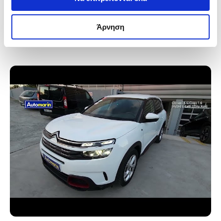
Automarin - Citroen C5 AirCross 1.6 (2022)
Άρνηση
Δες το βίντεο