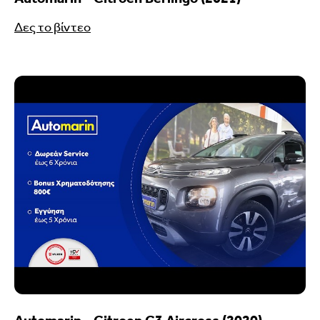
Δες το βίντεο