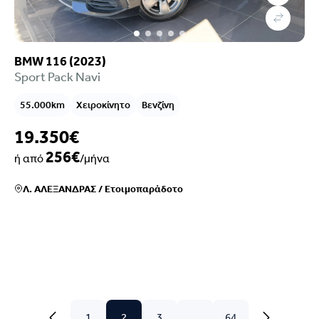
BMW 116 (2023)
Sport Pack Navi
55.000km
Χειροκίνητο
Βενζίνη
19.350€
256€
ή από
/μήνα
Λ. ΑΛΕΞΑΝΔΡΑΣ
/
Ετοιμοπαράδοτο
1
2
3
...
64