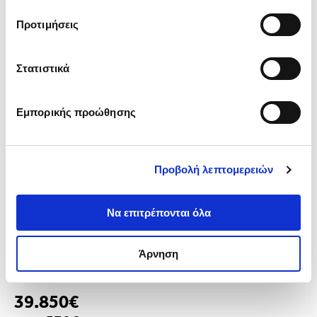
παραχωρήσει ή τις οποίες έχουν συλλέξει σε σχέση με 
Προτιμήσεις
την από μέρους σας χρήση των υπηρεσιών τους.
Στατιστικά
Εμπορικής προώθησης
Προβολή λεπτομερειών
Να επιτρέπονται όλα
AUDI Q5 (2020)
S-Line 55e Sunroof Leather
Άρνηση
48.000km
Αυτόματο
Υβριδικό plug-in βενζίνη
39.850€