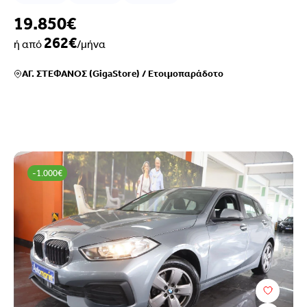
19.850€
262€
ή από
/μήνα
ΑΓ. ΣΤΕΦΑΝΟΣ (GigaStore)
/
Ετοιμοπαράδοτο
-1.000€