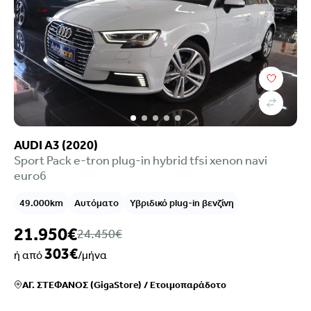
Τιμή
Επιλογές χρηματοδότησης
Τύπος
Χρονολογία
Καύσιμο
Σασμάν
AUDI A3 (2020)
Χιλιόμετρα
Sport Pack e-tron plug-in hybrid tfsi xenon navi
Χρώμα
euro6
Κυβικά
Ιπποδύναμη
49.000km
Αυτόματο
Υβριδικό plug-in βενζίνη
Μετάδοση
Εξοπλισμός
21.950€
24.450€
Euroclass
303€
ή από
/μήνα
Ρύποι
Πόρτες
ΑΓ. ΣΤΕΦΑΝΟΣ (GigaStore)
/
Ετοιμοπαράδοτο
Καθίσματα