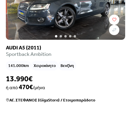
AUDI A5 (2011)
Sportback Ambition
141.000km
Χειροκίνητο
Βενζίνη
13.990€
470€
ή από
/μήνα
ΑΓ. ΣΤΕΦΑΝΟΣ (GigaStore)
/
Ετοιμοπαράδοτο