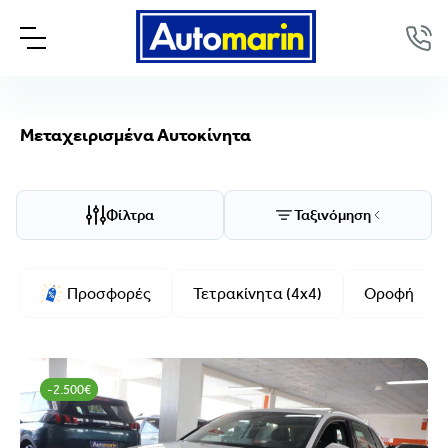
Μεταχειρισμένα Αυτοκίνητα
Επιλογές προβολής
Ταξινόμηση
Φίλτρα
Ταξινόμηση
Μάρκα/Μοντέλο
Προσφορές
Τετρακίνητα (4x4)
Οροφή
Μάρκα
Μοντέλο
-2.500€