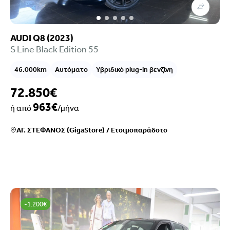
AUDI Q8 (2023)
S Line Black Edition 55
46.000km
Αυτόματο
Υβριδικό plug-in βενζίνη
72.850€
963€
ή από
/μήνα
ΑΓ. ΣΤΕΦΑΝΟΣ (GigaStore)
/
Ετοιμοπαράδοτο
-1.200€