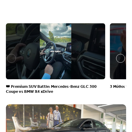
👑 Premium SUV Battle: Mercedes-Benz GLC 300
3 Μύθοι γι
Coupe vs BMW X4 xDrive