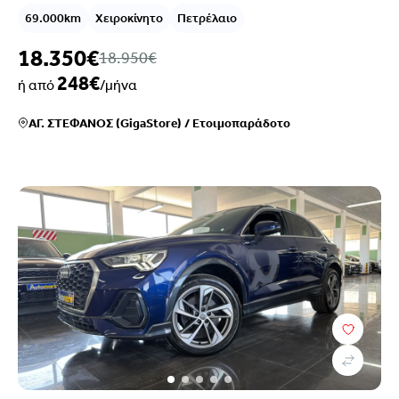
69.000km
Χειροκίνητο
Πετρέλαιο
18.350€
18.950€
248€
ή από
/μήνα
ΑΓ. ΣΤΕΦΑΝΟΣ (GigaStore)
/
Ετοιμοπαράδοτο