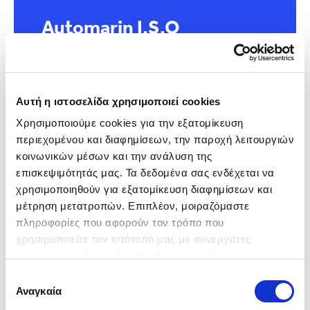
Automarin I.S.O
9001:2008
Όλες οι υπηρεσίες μας
πιστοποιήθηκαν επιτυχώς για 17ο
Αυτή η ιστοσελίδα χρησιμοποιεί cookies
συνεχόμενο έτος από την TUV Hellas
Χρησιμοποιούμε cookies για την εξατομίκευση 
περιεχομένου και διαφημίσεων, την παροχή λειτουργιών 
κοινωνικών μέσων και την ανάλυση της 
επισκεψιμότητάς μας. Τα δεδομένα σας ενδέχεται να 
χρησιμοποιηθούν για εξατομίκευση διαφημίσεων και 
μέτρηση μετατροπών. Επιπλέον, μοιραζόμαστε 
πληροφορίες που αφορούν τον τρόπο που 
χρησιμοποιείτε τον ιστότοπό μας με συνεργάτες 
κοινωνικών μέσων, διαφήμισης και αναλύσεων, 
συμπεριλαμβανομένης της Google (
Πολιτική 
Μάθε περισσότερα
Επιλογή
Δεδομένων Google
), οι οποίοι ενδεχομένως να τις 
Αναγκαία
συγκατάθεσης
συνδυάσουν με άλλες πληροφορίες που τους έχετε 