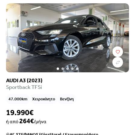
Κατηγορία
Κατάστημα
AUDI A3 (2023)
Sportback TFSi
47.000km
Χειροκίνητο
Βενζίνη
19.990€
264€
ή από
/μήνα
ΑΓ. ΣΤΕΦΑΝΟΣ (GigaStore)
/
Ετοιμοπαράδοτο