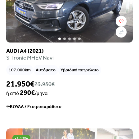
AUDI A4 (2021)
S-Tronic MHEV Navi
107.000km
Αυτόματο
Υβριδικό πετρέλαιο
21.950€
23.950€
290€
ή από
/μήνα
ΒΟΥΛΑ
/
Ετοιμοπαράδοτο
-1.400€