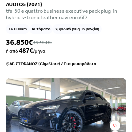
AUDI Q5 (2021)
tfsi 50 e quattro business executive pack plug-in
hybrid s-tronic leather navi euro6D
74.000km
Αυτόματο
Υβριδικό plug-in βενζίνη
36.850€
39.950€
487€
ή από
/μήνα
ΑΓ. ΣΤΕΦΑΝΟΣ (GigaStore)
/
Ετοιμοπαράδοτο