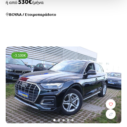
530€
ή από
/μήνα
ΒΟΥΛΑ
/
Ετοιμοπαράδοτο
-3.100€