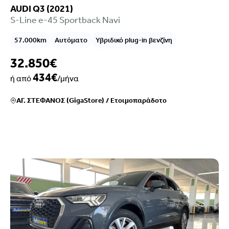
AUDI Q3 (2021)
S-Line e-45 Sportback Navi
57.000km
Αυτόματο
Υβριδικό plug-in βενζίνη
32.850€
434€
ή από
/μήνα
ΑΓ. ΣΤΕΦΑΝΟΣ (GigaStore)
/
Ετοιμοπαράδοτο