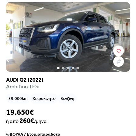
AUDI Q2 (2022)
Ambition TFSi
39.000km
Χειροκίνητο
Βενζίνη
19.650€
260€
ή από
/μήνα
ΒΟΥΛΑ
/
Ετοιμοπαράδοτο