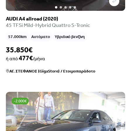
AUDI A4 allroad (2020)
45 TFSi Mild-Hybrid Quattro S-Tronic
57.000km
Αυτόματο
Υβριδικό βενζίνη
35.850€
477€
ή από
/μήνα
ΑΓ. ΣΤΕΦΑΝΟΣ (GigaStore)
/
Ετοιμοπαράδοτο
-2.000€