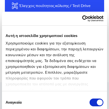
Έλεγχος ποιότητας κύλισης / Test Drive
Έλεγχος ατρακάριστου - Δομής
Αυτοκινήτου
Αυτή η ιστοσελίδα χρησιμοποιεί cookies
Χρησιμοποιούμε cookies για την εξατομίκευση 
περιεχομένου και διαφημίσεων, την παροχή λειτουργιών 
κοινωνικών μέσων και την ανάλυση της 
επισκεψιμότητάς μας. Τα δεδομένα σας ενδέχεται να 
χρησιμοποιηθούν για εξατομίκευση διαφημίσεων και 
μέτρηση μετατροπών. Επιπλέον, μοιραζόμαστε 
πληροφορίες που αφορούν τον τρόπο που 
χρησιμοποιείτε τον ιστότοπό μας με συνεργάτες 
κοινωνικών μέσων, διαφήμισης και αναλύσεων, 
συμπεριλαμβανομένης της Google (
Πολιτική 
Επιλογή
Δεδομένων Google
), οι οποίοι ενδεχομένως να τις 
Αναγκαία
συγκατάθεσης
συνδυάσουν με άλλες πληροφορίες που τους έχετε 