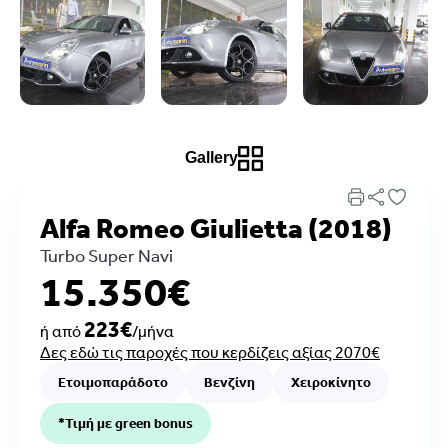
Gallery
Alfa Romeo Giulietta (2018)
Turbo Super Navi
15.350€
223€
ή από
/μήνα
Δες εδώ τις παροχές που κερδίζεις αξίας 2070€
Ετοιμοπαράδοτο
Βενζίνη
Χειροκίνητο
*Τιμή με green bonus