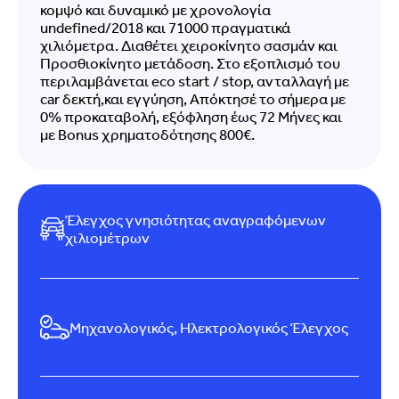
κομψό και δυναμικό με χρονολογία
undefined/2018 και 71000 πραγματικά
χιλιόμετρα. Διαθέτει χειροκίνητο σασμάν και
Προσθιοκίνητο μετάδοση. Στο εξοπλισμό του
περιλαμβάνεται eco start / stop, ανταλλαγή με
car δεκτή,και εγγύηση, Απόκτησέ το σήμερα με
0% προκαταβολή, εξόφληση έως 72 Μήνες και
με Bonus χρηματοδότησης 800€.
Έλεγχος γνησιότητας αναγραφόμενων
χιλιομέτρων
Μηχανολογικός, Ηλεκτρολογικός Έλεγχος