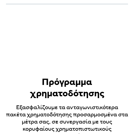
χαρακτηριστικών.
Τα περισσότερα μοντέλα μας διαθέτουν
Διαβάστε περισσότερα
την εργοστασιακή βεβαίωση
ανακλήσεων. Πρόκειται για ανακλήσεις/
ενημερώσεις από το εργοστάσιο
παραγωγής
Διαβάστε περισσότερα
Πρόγραμμα
χρηματοδότησης
Εξασφαλίζουμε τα ανταγωνιστικότερα
πακέτα χρηματοδότησης προσαρμοσμένα στα
μέτρα σας, σε συνεργασία με τους
κορυφαίους χρηματοπιστωτικούς