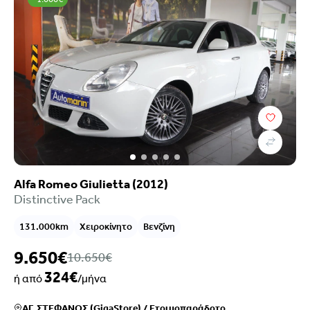
Τιμή
Επιλογές χρηματοδότησης
Χρονολογία
Καύσιμο
Σασμάν
Χιλιόμετρα
Χρώμα
Alfa Romeo Giulietta (2012)
Κυβικά
Distinctive Pack
Ιπποδύναμη
Μετάδοση
131.000km
Χειροκίνητο
Βενζίνη
Εξοπλισμός
9.650€
Euroclass
10.650€
Ρύποι
324€
ή από
/μήνα
Πόρτες
Καθίσματα
ΑΓ. ΣΤΕΦΑΝΟΣ (GigaStore)
/
Ετοιμοπαράδοτο