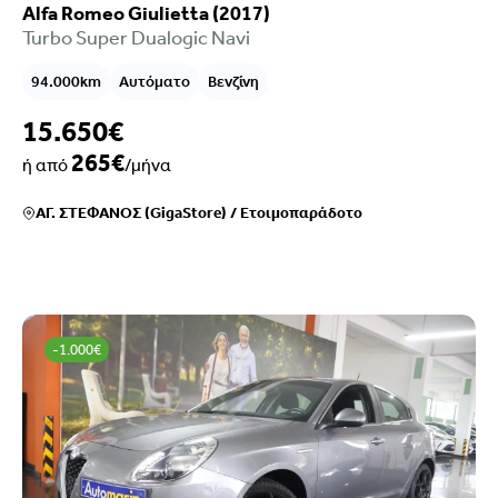
Alfa Romeo Giulietta (2017)
Turbo Super Dualogic Navi
94.000km
Αυτόματο
Βενζίνη
15.650€
265€
ή από
/μήνα
ΑΓ. ΣΤΕΦΑΝΟΣ (GigaStore)
/
Ετοιμοπαράδοτο
-1.000€