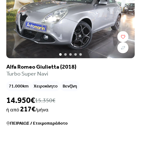
Alfa Romeo Giulietta (2018)
Turbo Super Navi
71.000km
Χειροκίνητο
Βενζίνη
14.950€
15.350€
217€
ή από
/μήνα
ΠΕΙΡΑΙΩΣ
/
Ετοιμοπαράδοτο