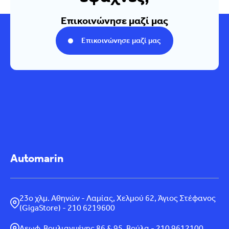
Επικοινώνησε μαζί μας
Επικοινώνησε μαζί μας
Automarin
23ο χλμ. Αθηνών - Λαμίας, Χελμού 62, Άγιος Στέφανος
(GigaStore) - 210 6219600
Λεωφ. Βουλιαγμένης 86 & 95, Βούλα - 210 9612100