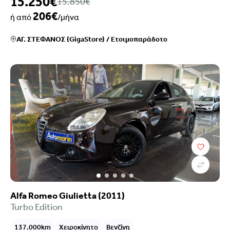
15.250€
15.850€
206€
ή από
/μήνα
ΑΓ. ΣΤΕΦΑΝΟΣ (GigaStore)
/
Ετοιμοπαράδοτο
Alfa Romeo Giulietta (2011)
Turbo Edition
137.000km
Χειροκίνητο
Βενζίνη