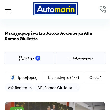
Μεταχειρισμένα Επιβατικά Αυτοκίνητα Alfa
Romeo Giulietta
Επιλογές προβολής
Ταξινόμηση
Φίλτρα
Ταξινόμηση
2
Μάρκα/Μοντέλο
Alfa Romeo, Giulietta
Προσφορές
Τετρακίνητα (4x4)
Οροφή
Μάρκα
Alfa Romeo
Alfa Romeo Giulietta
Alfa Romeo
Μοντέλο
Giulietta
-1.000€