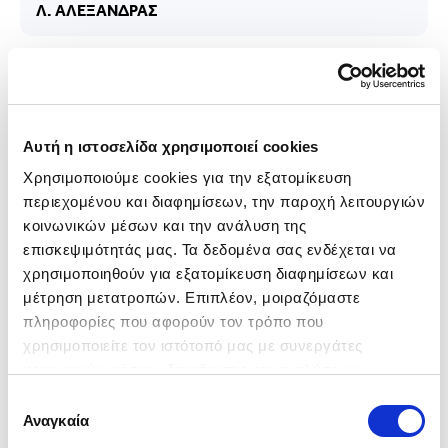
Λ. ΑΛΕΞΑΝΔΡΑΣ
Αυτή η ιστοσελίδα χρησιμοποιεί cookies
Χρησιμοποιούμε cookies για την εξατομίκευση 
περιεχομένου και διαφημίσεων, την παροχή λειτουργιών 
κοινωνικών μέσων και την ανάλυση της 
επισκεψιμότητάς μας. Τα δεδομένα σας ενδέχεται να 
χρησιμοποιηθούν για εξατομίκευση διαφημίσεων και 
μέτρηση μετατροπών. Επιπλέον, μοιραζόμαστε 
πληροφορίες που αφορούν τον τρόπο που 
χρησιμοποιείτε τον ιστότοπό μας με συνεργάτες 
κοινωνικών μέσων, διαφήμισης και αναλύσεων, 
συμπεριλαμβανομένης της Google (
Πολιτική 
Επιλογή
Δεδομένων Google
), οι οποίοι ενδεχομένως να τις 
Αναγκαία
John N. - Θήβα
συγκατάθεσης
συνδυάσουν με άλλες πληροφορίες που τους έχετε 