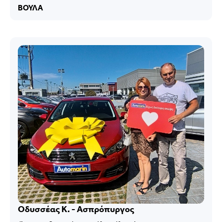
ΒΟΥΛΑ
Οδυσσέας Κ. - Ασπρόπυργος