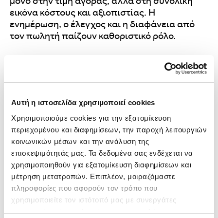
μόνο στην τιμή αγοράς, αλλά στη συνολική
εικόνα κόστους και αξιοπιστίας. Η
ενημέρωση, ο έλεγχος και η διαφάνεια από
τον πωλητή παίζουν καθοριστικό ρόλο.
Στην Automarin, δίνουμε έμφαση:
στον πλήρη
τεχνικό έλεγχο
στο ξεκάθαρο
ιστορικό οχήματος
σε λύσεις που
μειώνουν
το συνολικό
Αυτή η ιστοσελίδα χρησιμοποιεί cookies
κόστος ιδιοκτησίας
Χρησιμοποιούμε cookies για την εξατομίκευση 
περιεχομένου και διαφημίσεων, την παροχή λειτουργιών 
κοινωνικών μέσων και την ανάλυση της 
Η αγορά αυτοκινήτου πρέπει να είναι μια
επισκεψιμότητάς μας. Τα δεδομένα σας ενδέχεται να 
χαρούμενη εμπειρία - όχι μια πηγή
χρησιμοποιηθούν για εξατομίκευση διαφημίσεων και 
απρόβλεπτων εξόδων. Όταν γνωρίζεις από
μέτρηση μετατροπών. Επιπλέον, μοιραζόμαστε 
πριν το πραγματικό κόστος, μπορείς να
πληροφορίες που αφορούν τον τρόπο που 
πάρεις αποφάσεις με σιγουριά και να
χρησιμοποιείτε τον ιστότοπό μας με συνεργάτες 
απολαύσεις κάθε διαδρομή χωρίς άγχος.
κοινωνικών μέσων, διαφήμισης και αναλύσεων, 