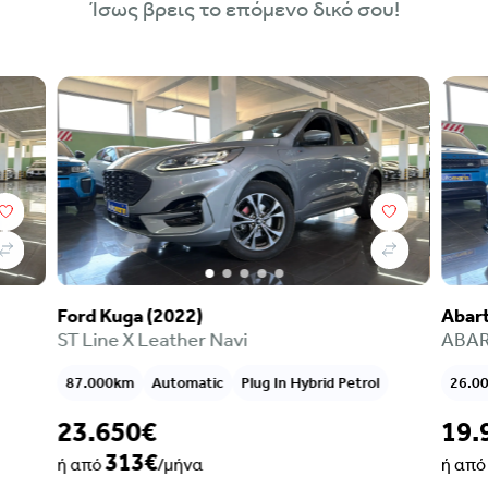
Ίσως βρεις το επόμενο δικό σου!
Ford Kuga (2022)
Abart
ST Line X Leather Navi
ABAR
87.000km
Automatic
Plug In Hybrid Petrol
26.0
23.650€
19.
313€
ή από
/μήνα
ή απ