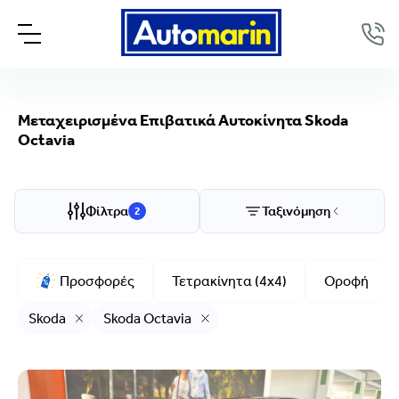
Μεταχειρισμένα Επιβατικά Αυτοκίνητα Skoda
Octavia
Επιλογές προβολής
Ταξινόμηση
Φίλτρα
Ταξινόμηση
2
Μάρκα/Μοντέλο
Skoda, Octavia
Προσφορές
Τετρακίνητα (4x4)
Οροφή
Μάρκα
Skoda
Skoda Octavia
Skoda
Μοντέλο
Octavia