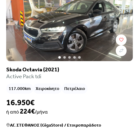
Τιμή
Επιλογές χρηματοδότησης
Χρονολογία
Καύσιμο
Σασμάν
Skoda Octavia (2021)
Χιλιόμετρα
Active Pack tdi
Χρώμα
Κυβικά
117.000km
Χειροκίνητο
Πετρέλαιο
Ιπποδύναμη
Μετάδοση
16.950€
Εξοπλισμός
224€
ή από
/μήνα
Euroclass
Ρύποι
ΑΓ. ΣΤΕΦΑΝΟΣ (GigaStore)
/
Ετοιμοπαράδοτο
Πόρτες
Καθίσματα