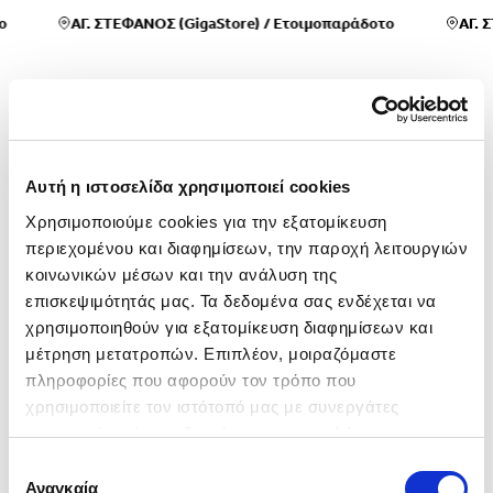
ο
ΑΓ. ΣΤΕΦΑΝΟΣ (GigaStore)
/
Ετοιμοπαράδοτο
ΑΓ. 
Συχνές Ερωτήσεις
Αυτή η ιστοσελίδα χρησιμοποιεί cookies
Χρησιμοποιούμε cookies για την εξατομίκευση 
περιεχομένου και διαφημίσεων, την παροχή λειτουργιών 
κοινωνικών μέσων και την ανάλυση της 
Τι ωράριο λειτουργίας έχουν τα
+
επισκεψιμότητάς μας. Τα δεδομένα σας ενδέχεται να 
καταστήματά σας;
χρησιμοποιηθούν για εξατομίκευση διαφημίσεων και 
μέτρηση μετατροπών. Επιπλέον, μοιραζόμαστε 
πληροφορίες που αφορούν τον τρόπο που 
Οι Εκθέσεις μας λειτουργούν
χρησιμοποιείτε τον ιστότοπό μας με συνεργάτες 
καθημερινά 09:00 – 20:00 και Σάββατο
κοινωνικών μέσων, διαφήμισης και αναλύσεων, 
Πώς μπορούμε να έρθουμε στα
09:00 – 16:00 Τα Συνεργεία μας
+
συμπεριλαμβανομένης της Google (
Πολιτική 
καταστήματα σας;
λειτουργούν καθημερινά 08:00 – 18:00
Επιλογή
Δεδομένων Google
), οι οποίοι ενδεχομένως να τις 
Αναγκαία
συγκατάθεσης