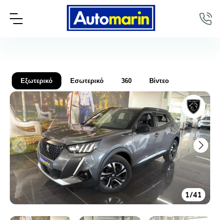
Εξωτερικό
Εσωτερικό
360
Βίντεο
1
/
41