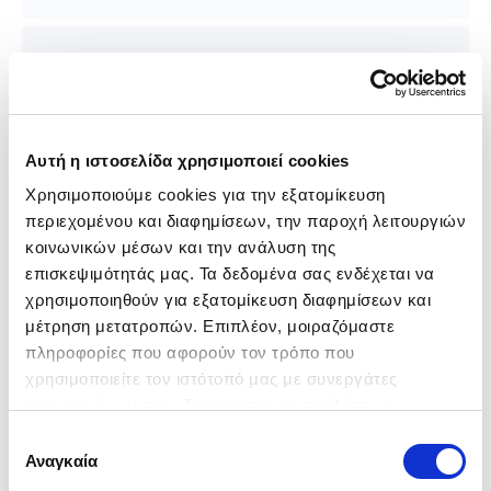
Έλεγχος γεωμετρίας οχήματος
Αυτή η ιστοσελίδα χρησιμοποιεί cookies
Χρησιμοποιούμε cookies για την εξατομίκευση 
περιεχομένου και διαφημίσεων, την παροχή λειτουργιών 
Σασί
κοινωνικών μέσων και την ανάλυση της 
επισκεψιμότητάς μας. Τα δεδομένα σας ενδέχεται να 
χρησιμοποιηθούν για εξατομίκευση διαφημίσεων και 
μέτρηση μετατροπών. Επιπλέον, μοιραζόμαστε 
πληροφορίες που αφορούν τον τρόπο που 
Αντιστοιχία αριθμού πλαισίου
αμαξώματος
χρησιμοποιείτε τον ιστότοπό μας με συνεργάτες 
κοινωνικών μέσων, διαφήμισης και αναλύσεων, 
συμπεριλαμβανομένης της Google (
Πολιτική 
Επιλογή
Δεδομένων Google
), οι οποίοι ενδεχομένως να τις 
Αναγκαία
συγκατάθεσης
συνδυάσουν με άλλες πληροφορίες που τους έχετε 