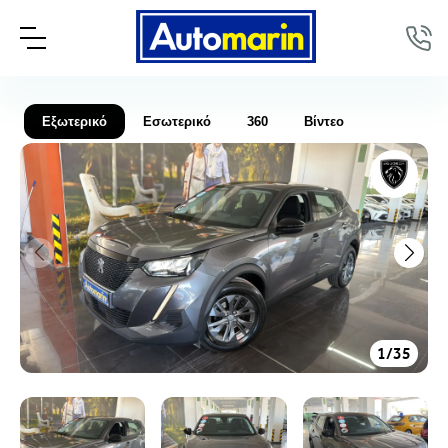
Εξωτερικό
Εσωτερικό
360
Βίντεο
1
/
35