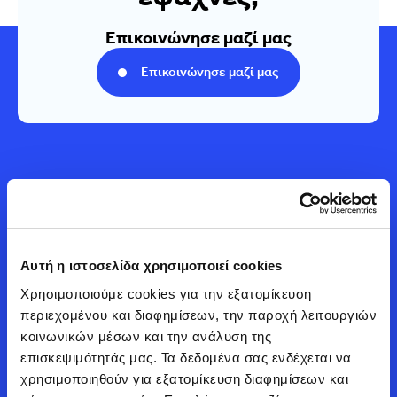
Επικοινώνησε μαζί μας
Επικοινώνησε μαζί μας
Αυτή η ιστοσελίδα χρησιμοποιεί cookies
Automarin
Χρησιμοποιούμε cookies για την εξατομίκευση 
περιεχομένου και διαφημίσεων, την παροχή λειτουργιών 
κοινωνικών μέσων και την ανάλυση της 
23ο χλμ. Αθηνών - Λαμίας, Χελμού 62, Άγιος Στέφανος
επισκεψιμότητάς μας. Τα δεδομένα σας ενδέχεται να 
(GigaStore) - 210 6219600
χρησιμοποιηθούν για εξατομίκευση διαφημίσεων και 