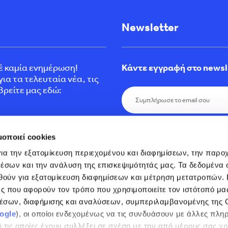
Newsletter
τέ καμία ενημέρωση!
Κάντε εγγραφή στο newsl
ια τα τελευταία νέα, τις
Βρείτε μας εδώ:
Εγγραφείτε σήμερα στο εν
μοποιεί cookies
προσφορές, τελευταία νέα 
και μείνετε ενήμεροι.
ια την εξατομίκευση περιεχομένου και διαφημίσεων, την παροχ
έσων και την ανάλυση της επισκεψιμότητάς μας. Τα δεδομένα σ
θούν για εξατομίκευση διαφημίσεων και μέτρηση μετατροπών. 
 που αφορούν τον τρόπο που χρησιμοποιείτε τον ιστότοπό μας
έσων, διαφήμισης και αναλύσεων, συμπεριλαμβανομένης της G
ogle
), οι οποίοι ενδεχομένως να τις συνδυάσουν με άλλες πλη
okies
 τις οποίες έχουν συλλέξει σε σχέση με την από μέρους σας χρ