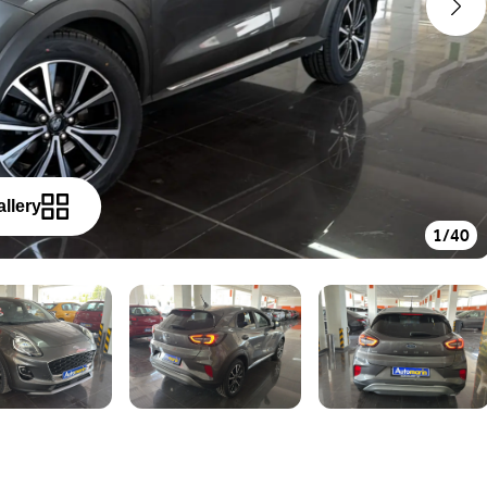
allery
1
/
40