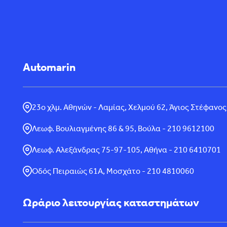
Automarin
23ο χλμ. Αθηνών - Λαμίας, Χελμού 62, Άγιος Στέφανος
Λεωφ. Βουλιαγμένης 86 & 95, Βούλα - 210 9612100
Λεωφ. Αλεξάνδρας 75-97-105, Αθήνα - 210 6410701
Οδός Πειραιώς 61Α, Μοσχάτο - 210 4810060
Ωράριο λειτουργίας καταστημάτων