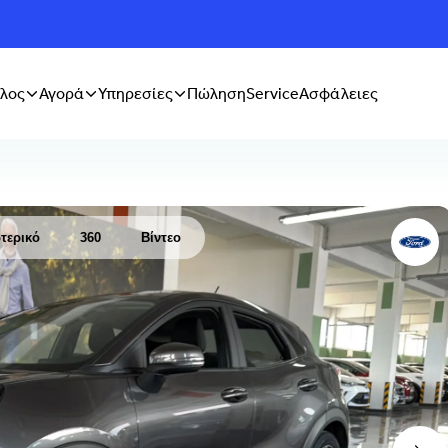
λος
Αγορά
Υπηρεσίες
Πώληση
Service
Ασφάλειες
τερικό
360
Βίντεο