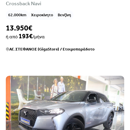
Crossback Navi
62.000km
Χειροκίνητο
Βενζίνη
13.950€
193€
ή από
/μήνα
ΑΓ. ΣΤΕΦΑΝΟΣ (GigaStore)
/
Ετοιμοπαράδοτο