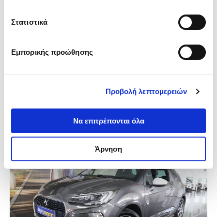
DS DS3 (2020)
SoChic Auto
Στατιστικά
44.000km
Αυτόματο
Βενζίνη
Εμπορικής προώθησης
12.650€
175€
ή από
/μήνα
Προβολή λεπτομερειών
ΠΕΙΡΑΙΩΣ
/
Ετοιμοπαράδοτο
Να επιτρέπονται όλα
Άρνηση
-770€