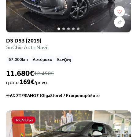
DS DS3 (2019)
SoChic Auto Navi
67.000km
Αυτόματο
Βενζίνη
11.680€
12.450€
169€
ή από
/μήνα
ΑΓ. ΣΤΕΦΑΝΟΣ (GigaStore)
/
Ετοιμοπαράδοτο
Πουλήθηκε