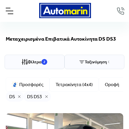
Μεταχειρισμένα Επιβατικά Αυτοκίνητα DS DS3
Επιλογές προβολής
Ταξινόμηση
Φίλτρα
Ταξινόμηση
2
Μάρκα/Μοντέλο
Προσφορές
Τετρακίνητα (4x4)
Οροφή
DS, DS3
DS
DS DS3
Μάρκα
DS
Μοντέλο
DS3