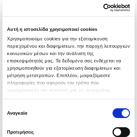
68.000km
Αυτόματο
Βενζίνη
10.780€
11.450€
Αυτή η ιστοσελίδα χρησιμοποιεί cookies
185€
ή από
/μήνα
Χρησιμοποιούμε cookies για την εξατομίκευση 
περιεχομένου και διαφημίσεων, την παροχή λειτουργιών 
Λ. ΑΛΕΞΑΝΔΡΑΣ
/
Ετοιμοπαράδοτο
κοινωνικών μέσων και την ανάλυση της 
επισκεψιμότητάς μας. Τα δεδομένα σας ενδέχεται να 
χρησιμοποιηθούν για εξατομίκευση διαφημίσεων και 
μέτρηση μετατροπών. Επιπλέον, μοιραζόμαστε 
πληροφορίες που αφορούν τον τρόπο που 
χρησιμοποιείτε τον ιστότοπό μας με συνεργάτες 
κοινωνικών μέσων, διαφήμισης και αναλύσεων, 
συμπεριλαμβανομένης της Google (
Πολιτική 
Επιλογή
Δεδομένων Google
), οι οποίοι ενδεχομένως να τις 
Αναγκαία
συγκατάθεσης
συνδυάσουν με άλλες πληροφορίες που τους έχετε 
παραχωρήσει ή τις οποίες έχουν συλλέξει σε σχέση με 
Προτιμήσεις
την από μέρους σας χρήση των υπηρεσιών τους.