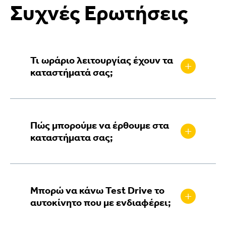
Συχνές Ερωτήσεις
Τι ωράριο λειτουργίας έχουν τα
+
καταστήματά σας;
Οι Εκθέσεις μας λειτουργούν
καθημερινά 09:00 – 20:00 και Σάββατο
Πώς μπορούμε να έρθουμε στα
09:00 – 16:00 Τα Συνεργεία μας
+
καταστήματα σας;
λειτουργούν καθημερινά 08:00 – 18:00
Επισκεφθείτε την ενότητα
“Εγκαταστάσεις”
στο site μας και με
Μπορώ να κάνω Test Drive το
το βοήθεια της εφαρμογής GoogleMap
+
αυτοκίνητο που με ενδιαφέρει;
θα λάβετε αναλυτικές οδηγίες