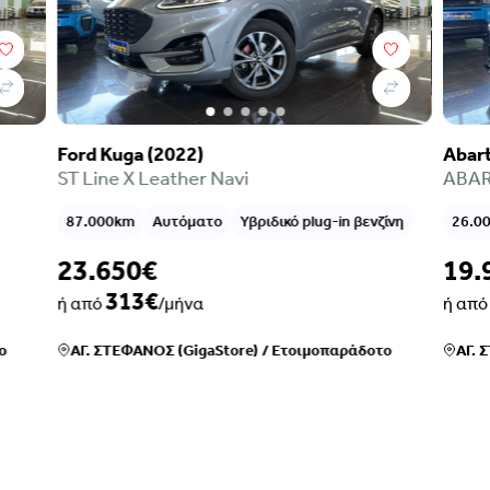
Abarth 500 (2022)
ABARTH e-Icone Sunroof Leather N
ριδικό plug-in βενζίνη
26.000km
Αυτόματο
Ηλεκτρικό
19.990€
264€
ή από
/μήνα
)
/
Ετοιμοπαράδοτο
ΑΓ. ΣΤΕΦΑΝΟΣ (GigaStore)
/
Ετοιμοπαρά