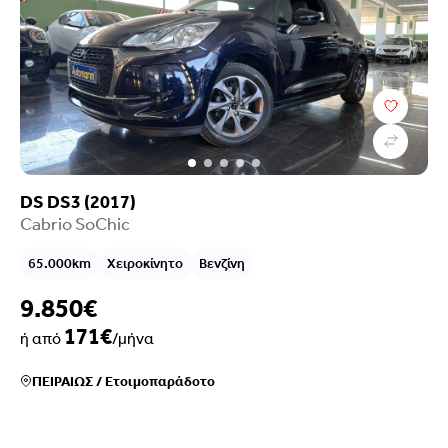
Τιμή
Επιλογές χρηματοδότησης
Χρονολογία
Καύσιμο
DS DS3 (2017)
Σασμάν
Cabrio SoChic
Χιλιόμετρα
Χρώμα
65.000km
Χειροκίνητο
Βενζίνη
Κυβικά
Ιπποδύναμη
9.850€
Μετάδοση
171€
ή από
/μήνα
Εξοπλισμός
Euroclass
ΠΕΙΡΑΙΩΣ
/
Ετοιμοπαράδοτο
Ρύποι
Πόρτες
Καθίσματα