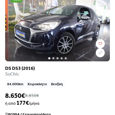
DS DS3 (2016)
SoChic
84.000km
Χειροκίνητο
Βενζίνη
8.650€
8.850€
177€
ή από
/μήνα
ΒΟΥΛΑ
/
Ετοιμοπαράδοτο