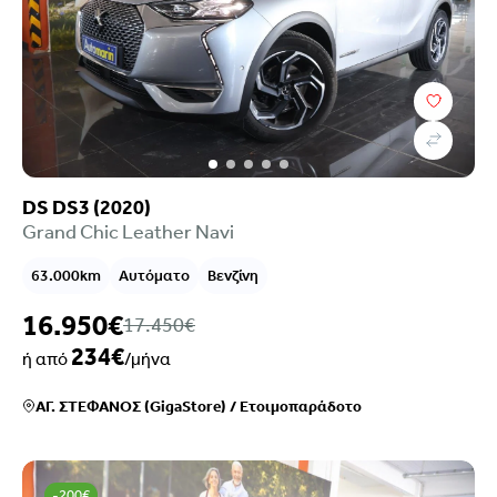
DS DS3 (2020)
Grand Chic Leather Navi
63.000km
Αυτόματο
Βενζίνη
16.950€
17.450€
234€
ή από
/μήνα
ΑΓ. ΣΤΕΦΑΝΟΣ (GigaStore)
/
Ετοιμοπαράδοτο
-200€