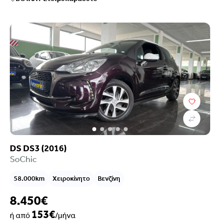
DS DS3 (2016)
SoChic
58.000km
Χειροκίνητο
Βενζίνη
8.450€
153€
ή από
/μήνα