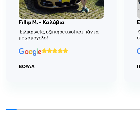
Fillip M. - Καλύβια
Ε
Ειλικρινείς, εξυπηρετικοί και πάντα
Ό
με χαμόγελο!
σ
ΒΟΥΛΑ
Π