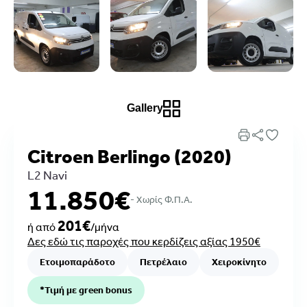
Gallery
Citroen Berlingo (2020)
L2 Navi
11.850€
- Xωρίς Φ.Π.Α.
201€
ή από
/μήνα
Δες εδώ τις παροχές που κερδίζεις αξίας 1950€
Ετοιμοπαράδοτο
Πετρέλαιο
Χειροκίνητο
*Τιμή με green bonus