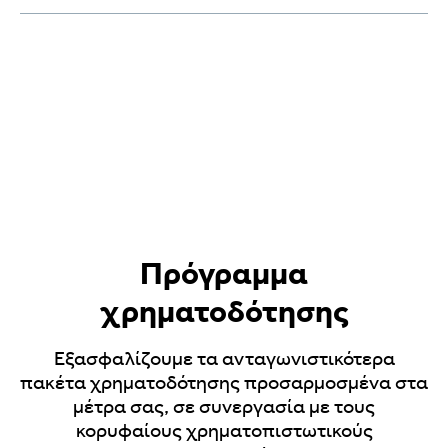
χαρακτηριστικών.
Τα περισσότερα μοντέλα μας διαθέτουν
Διαβάστε περισσότερα
την εργοστασιακή βεβαίωση
ανακλήσεων. Πρόκειται για ανακλήσεις/
ενημερώσεις από το εργοστάσιο
παραγωγής
Διαβάστε περισσότερα
Πρόγραμμα
χρηματοδότησης
Εξασφαλίζουμε τα ανταγωνιστικότερα
πακέτα χρηματοδότησης προσαρμοσμένα στα
μέτρα σας, σε συνεργασία με τους
κορυφαίους χρηματοπιστωτικούς