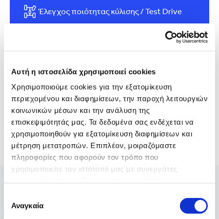
Έλεγχος ποιότητας κύλισης / Test Drive
Έλεγχος ατρακάριστου - Δομής
Αυτοκινήτου
Αυτή η ιστοσελίδα χρησιμοποιεί cookies
Χρησιμοποιούμε cookies για την εξατομίκευση 
περιεχομένου και διαφημίσεων, την παροχή λειτουργιών 
κοινωνικών μέσων και την ανάλυση της 
επισκεψιμότητάς μας. Τα δεδομένα σας ενδέχεται να 
χρησιμοποιηθούν για εξατομίκευση διαφημίσεων και 
μέτρηση μετατροπών. Επιπλέον, μοιραζόμαστε 
πληροφορίες που αφορούν τον τρόπο που 
χρησιμοποιείτε τον ιστότοπό μας με συνεργάτες 
κοινωνικών μέσων, διαφήμισης και αναλύσεων, 
συμπεριλαμβανομένης της Google (
Πολιτική 
Επιλογή
Δεδομένων Google
), οι οποίοι ενδεχομένως να τις 
Αναγκαία
συγκατάθεσης
συνδυάσουν με άλλες πληροφορίες που τους έχετε 