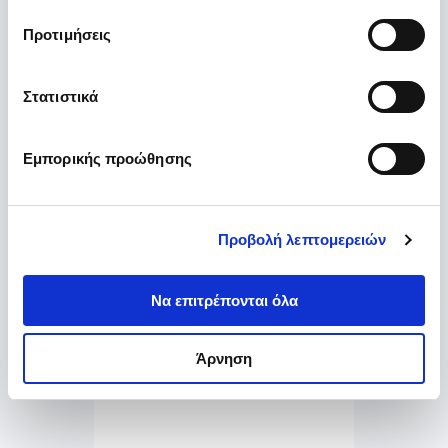
Πακέτο εγγύησης Premium
παραχωρήσει ή τις οποίες έχουν συλλέξει σε σχέση με 
Προτιμήσεις
την από μέρους σας χρήση των υπηρεσιών τους.
Στατιστικά
Εμπορικής προώθησης
Εγγύηση Μηχανής
Προβολή λεπτομερειών
Να επιτρέπονται όλα
Άρνηση
Ατρακάριστο