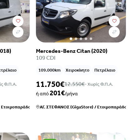
2018)
Mercedes-Benz Citan (2020)
109 CDI
ετρέλαιο
109.000km
Χειροκίνητο
Πετρέλαιο
11.750€
12.550€
ίς Φ.Π.Α.
- Xωρίς Φ.Π.Α.
201€
ή από
/μήνα
/
Ετοιμοπαράδοτο
ΑΓ. ΣΤΕΦΑΝΟΣ (GigaStore)
/
Ετοιμοπαράδοτο