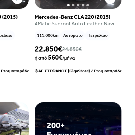
 (2015)
Mercedes-Benz CLA 220 (2015)
4Matic Sunroof Auto Leather Navi
ρέλαιο
111.000km
Αυτόματο
Πετρέλαιο
22.850€
24.850€
560€
ή από
/μήνα
/
Ετοιμοπαράδοτο
ΑΓ. ΣΤΕΦΑΝΟΣ (GigaStore)
/
Ετοιμοπαράδοτο
200+