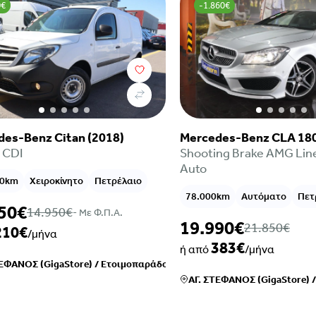
0€
-1.860€
Mercedes-Benz CLA 180
es-Benz Citan (2018)
Shooting Brake AMG Lin
 CDI
Auto
00km
Χειροκίνητο
Πετρέλαιο
78.000km
Αυτόματο
Πετ
50€
14.950€
- Mε Φ.Π.Α.
19.990€
21.850€
210€
/μήνα
383€
ή από
/μήνα
ΤΕΦΑΝΟΣ (GigaStore)
/
Ετοιμοπαράδοτο
ΑΓ. ΣΤΕΦΑΝΟΣ (GigaStore)