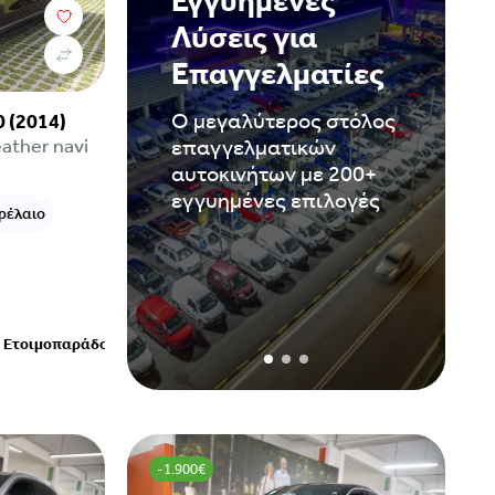
Εγγυημένες
Λύσεις για
Επαγγελματίες
Ο μεγαλύτερος στόλος
 (2014)
eather navi
επαγγελματικών
αυτοκινήτων με 200+
εγγυημένες επιλογές
ρέλαιο
/
Ετοιμοπαράδοτο
-1.900€