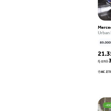
Merce
Urban 
89.00
21.3
ή από
ΑΓ. Σ
-40