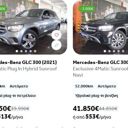
40€
-3.000€
des-Benz GLC 300 (2021)
Mercedes-Benz GLC 300
tic Plug In Hybrid Sunroof
Exclusive 4Matic Sunroo
Navi
0km
Αυτόματο
52.000km
Αυτόματο
κό plug-in πετρέλαιο
Υβριδικό plug-in βενζίνη
50€
41.850€
39.990€
44.850€
513€
553€
/μήνα
ή από
/μήνα