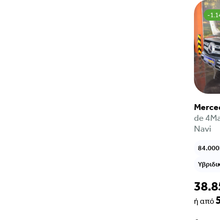
-1.1
Merce
de 4Ma
Navi
84.00
Υβριδι
38.8
ή από