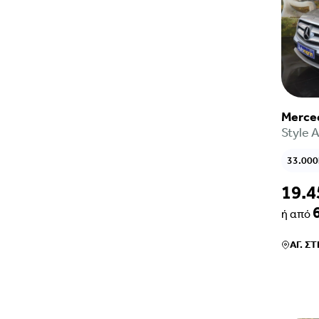
Merce
Style 
33.00
19.4
ή από
ΑΓ. Σ