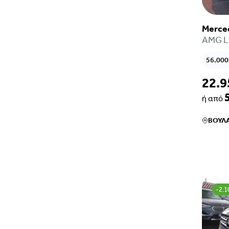
Merce
AMG Li
56.00
22.9
ή από
ΒΟΥΛ
-2.1