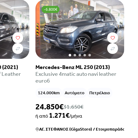
-6.800€
 (2021)
Mercedes-Benz ML 250 (2013)
f Leather
Exclusive 4matic auto navi leather
euro6
124.000km
Αυτόματο
Πετρέλαιο
24.850€
31.650€
1.271€
ή από
/μήνα
ΑΓ. ΣΤΕΦΑΝΟΣ (GigaStore)
/
Ετοιμοπαράδοτο