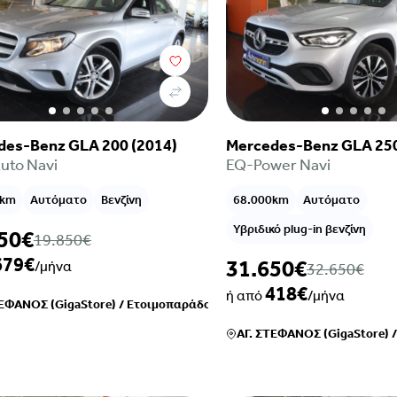
des-Benz GLA 200 (2014)
Mercedes-Benz GLA 250
Auto Navi
EQ-Power Navi
0km
Αυτόματο
Βενζίνη
68.000km
Αυτόματο
Υβριδικό plug-in βενζίνη
50€
19.850€
679€
31.650€
/μήνα
32.650€
418€
ή από
/μήνα
ΤΕΦΑΝΟΣ (GigaStore)
/
Ετοιμοπαράδοτο
ΑΓ. ΣΤΕΦΑΝΟΣ (GigaStore)