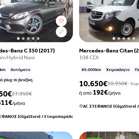
des-Benz C 350 (2017)
Mercedes-Benz Citan (
m Hybrid Navi
108 CDI
0km
Αυτόματο
89.000km
Χειροκίνητο
Π
ό plug-in βενζίνη
10.650€
10.950€
- Xωρ
192€
50€
ή από
/μήνα
27.950€
411€
/μήνα
ΑΓ. ΣΤΕΦΑΝΟΣ (GigaStore)
ΤΕΦΑΝΟΣ (GigaStore)
/
Ετοιμοπαράδοτο