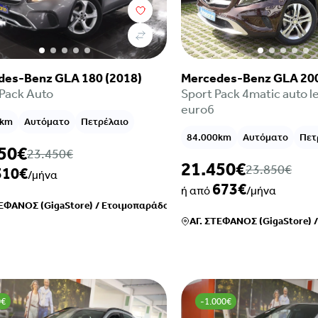
Mercedes-Benz GLA 200
des-Benz GLA 180 (2018)
Sport Pack 4matic auto l
Pack Auto
euro6
0km
Αυτόματο
Πετρέλαιο
84.000km
Αυτόματο
Πετ
50€
23.450€
21.450€
23.850€
310€
/μήνα
673€
ή από
/μήνα
ΤΕΦΑΝΟΣ (GigaStore)
/
Ετοιμοπαράδοτο
ΑΓ. ΣΤΕΦΑΝΟΣ (GigaStore)
0€
-1.000€