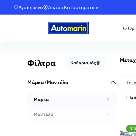
Αγαπημένα
Δίκτυο Καταστημάτων
Ο Όμι
Μεταχ
Φίλτρα
Καθαρισμός
Μάρκα/Μοντέλο
Τετρ
Πλαϊ
Μάρκα
Μοντέλο
-3.1