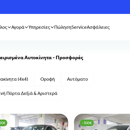
λος
Αγορά
Υπηρεσίες
Πώληση
Service
Ασφάλειες
ειρισμένα Αυτοκίνητα - Προσφορές
ακίνητα (4x4)
Οροφή
Αυτόματο
νή Πόρτα Δεξιά & Αριστερά
00€
-300€