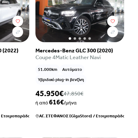
 (2022)
Mercedes-Benz GLC 300 (2020)
Coupe 4Matic Leather Navi
51.000km
Αυτόματο
Υβριδικό plug-in βενζίνη
45.950€
47.850€
616€
ή από
/μήνα
/
Ετοιμοπαράδοτο
ΑΓ. ΣΤΕΦΑΝΟΣ (GigaStore)
/
Ετοιμοπαράδοτο