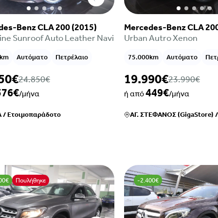
des-Benz CLA 200 (2015)
Mercedes-Benz CLA 200
ne Sunroof Auto Leather Navi
Urban Autro Xenon
0km
Αυτόματο
Πετρέλαιο
75.000km
Αυτόματο
Πετ
50€
19.990€
24.850€
23.990€
576€
449€
/μήνα
ή από
/μήνα
Α
/
Ετοιμοπαράδοτο
ΑΓ. ΣΤΕΦΑΝΟΣ (GigaStore)
00€
Πουλήθηκε
-2.400€