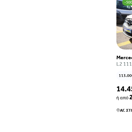
-50
Merced
L2 111
113.0
14.4
ή από
ΑΓ. Σ