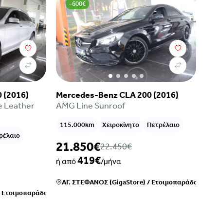
-600€
 (2016)
Mercedes-Benz CLA 200 (2016)
e Leather
AMG Line Sunroof
115.000km
Χειροκίνητο
Πετρέλαιο
ρέλαιο
21.850€
22.450€
419€
ή από
/μήνα
ΑΓ. ΣΤΕΦΑΝΟΣ (GigaStore)
/
Ετοιμοπαράδοτο
/
Ετοιμοπαράδοτο