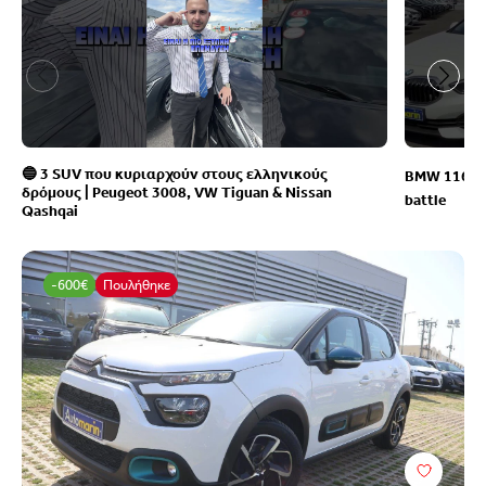
🔵 3 SUV που κυριαρχούν στους ελληνικούς
BMW 116 VS
δρόμους | Peugeot 3008, VW Tiguan & Nissan
battle
Qashqai
-600€
Πουλήθηκε