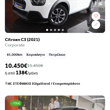
Citroen C3 (2021)
Corporate
81.000km
Χειροκίνητο
Πετρέλαιο
10.450€
11.450€
138€
ή από
/μήνα
ΑΓ. ΣΤΕΦΑΝΟΣ (GigaStore)
/
Ετοιμοπαράδοτο
-700€