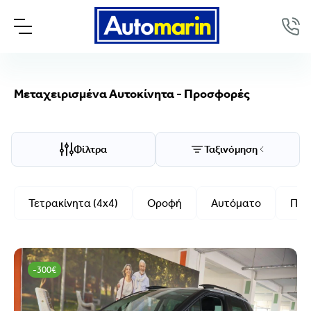
Μεταχειρισμένα Αυτοκίνητα - Προσφορές
Επιλογές προβολής
Ταξινόμηση
Φίλτρα
Ταξινόμηση
Μάρκα/Μοντέλο
Τετρακίνητα (4x4)
Οροφή
Αυτόματο
Πλα
Μάρκα
Μοντέλο
-300€