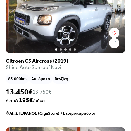
Τιμή
Επιλογές χρηματοδότησης
Χρονολογία
Καύσιμο
Σασμάν
Χιλιόμετρα
Citroen C3 Aircross (2019)
Χρώμα
Shine Auto Sunroof Navi
Κυβικά
Ιπποδύναμη
83.000km
Αυτόματο
Βενζίνη
Μετάδοση
Euroclass
13.450€
13.750€
Ρύποι
195€
ή από
/μήνα
Πόρτες
Καθίσματα
ΑΓ. ΣΤΕΦΑΝΟΣ (GigaStore)
/
Ετοιμοπαράδοτο
Κατηγορία
Κατάστημα