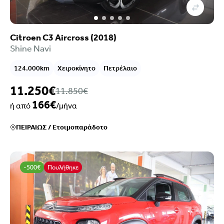
Citroen C3 Aircross (2018)
Shine Navi
124.000km
Χειροκίνητο
Πετρέλαιο
11.250€
11.850€
166€
ή από
/μήνα
ΠΕΙΡΑΙΩΣ
/
Ετοιμοπαράδοτο
-500€
Πουλήθηκε