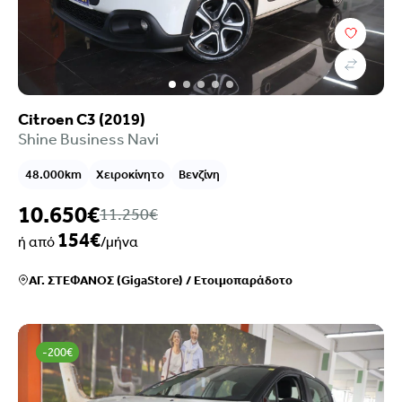
Citroen C3 (2019)
Shine Business Navi
48.000km
Χειροκίνητο
Βενζίνη
10.650€
11.250€
154€
ή από
/μήνα
ΑΓ. ΣΤΕΦΑΝΟΣ (GigaStore)
/
Ετοιμοπαράδοτο
-200€