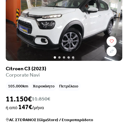
Citroen C3 (2023)
Corporate Navi
105.000km
Χειροκίνητο
Πετρέλαιο
11.150€
11.850€
147€
ή από
/μήνα
ΑΓ. ΣΤΕΦΑΝΟΣ (GigaStore)
/
Ετοιμοπαράδοτο