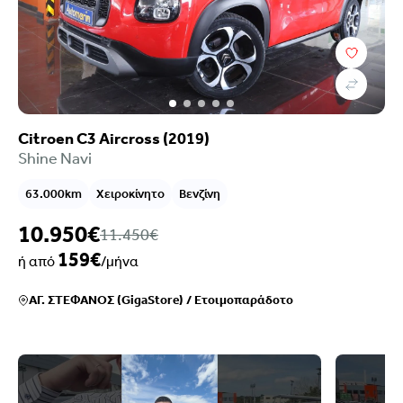
Citroen C3 Aircross (2019)
Shine Navi
63.000km
Χειροκίνητο
Βενζίνη
10.950€
11.450€
159€
ή από
/μήνα
ΑΓ. ΣΤΕΦΑΝΟΣ (GigaStore)
/
Ετοιμοπαράδοτο