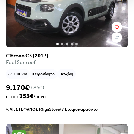
Citroen C3 (2017)
Feel Sunroof
81.000km
Χειροκίνητο
Βενζίνη
9.170€
9.850€
153€
ή από
/μήνα
ΑΓ. ΣΤΕΦΑΝΟΣ (GigaStore)
/
Ετοιμοπαράδοτο
-300€