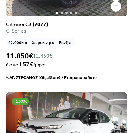
Citroen C3 (2022)
C-Series
62.000km
Χειροκίνητο
Βενζίνη
11.850€
12.450€
157€
ή από
/μήνα
ΑΓ. ΣΤΕΦΑΝΟΣ (GigaStore)
/
Ετοιμοπαράδοτο
-1.000€