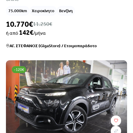
75.000km
Χειροκίνητο
Βενζίνη
10.770€
11.250€
142€
ή από
/μήνα
ΑΓ. ΣΤΕΦΑΝΟΣ (GigaStore)
/
Ετοιμοπαράδοτο
-120€