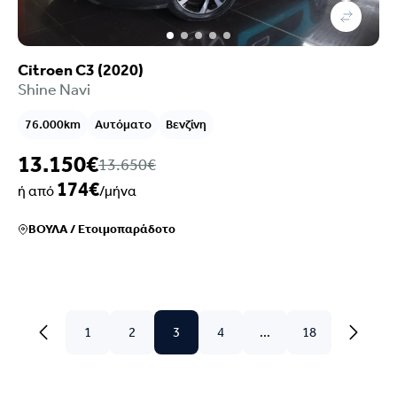
Citroen C3 (2020)
Shine Navi
76.000km
Αυτόματο
Βενζίνη
13.150€
13.650€
174€
ή από
/μήνα
ΒΟΥΛΑ
/
Ετοιμοπαράδοτο
1
2
3
4
...
18