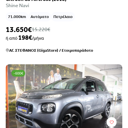
Shine Navi
71.000km
Αυτόματο
Πετρέλαιο
13.650€
15.220€
198€
ή από
/μήνα
ΑΓ. ΣΤΕΦΑΝΟΣ (GigaStore)
/
Ετοιμοπαράδοτο
-600€