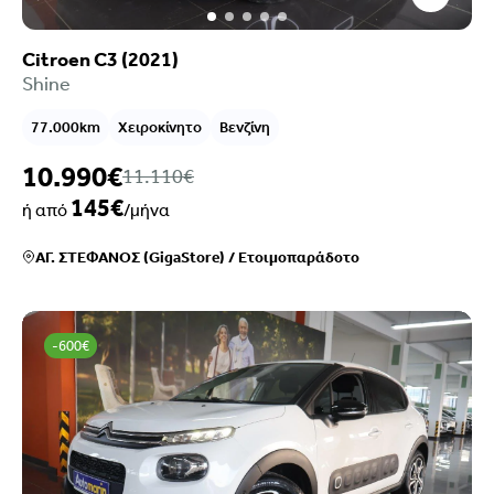
Citroen C3 (2021)
Shine
77.000km
Χειροκίνητο
Βενζίνη
10.990€
11.110€
145€
ή από
/μήνα
ΑΓ. ΣΤΕΦΑΝΟΣ (GigaStore)
/
Ετοιμοπαράδοτο
-600€