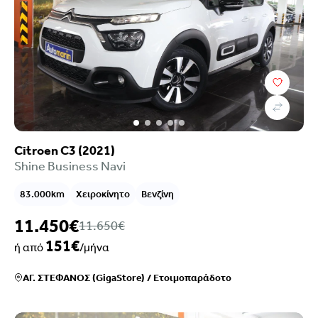
Citroen C3 (2021)
Shine Business Navi
83.000km
Χειροκίνητο
Βενζίνη
11.450€
11.650€
151€
ή από
/μήνα
ΑΓ. ΣΤΕΦΑΝΟΣ (GigaStore)
/
Ετοιμοπαράδοτο