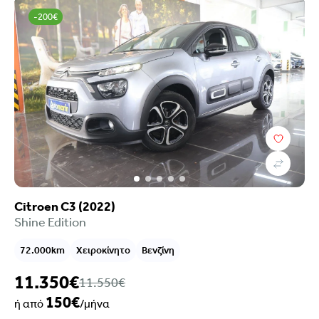
-200€
Citroen C3 (2022)
Shine Edition
72.000km
Χειροκίνητο
Βενζίνη
11.350€
11.550€
150€
ή από
/μήνα