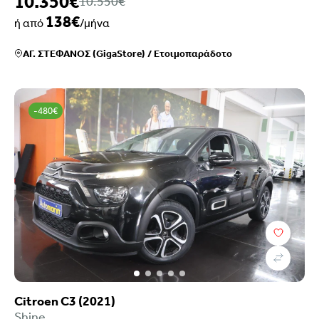
10.350€
10.550€
138€
ή από
/μήνα
ΑΓ. ΣΤΕΦΑΝΟΣ (GigaStore)
/
Ετοιμοπαράδοτο
-480€
Citroen C3 (2021)
Shine