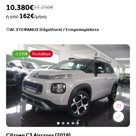
10.380€
11.250€
162€
ή από
/μήνα
ΑΓ. ΣΤΕΦΑΝΟΣ (GigaStore)
/
Ετοιμοπαράδοτο
-1.570€
Πουλήθηκε
Citroen C3 Aircross (2018)