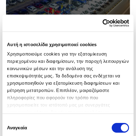
Αυτή η ιστοσελίδα χρησιμοποιεί cookies
Χρησιμοποιούμε cookies για την εξατομίκευση 
περιεχομένου και διαφημίσεων, την παροχή λειτουργιών 
κοινωνικών μέσων και την ανάλυση της 
επισκεψιμότητάς μας. Τα δεδομένα σας ενδέχεται να 
χρησιμοποιηθούν για εξατομίκευση διαφημίσεων και 
-550€
μέτρηση μετατροπών. Επιπλέον, μοιραζόμαστε 
πληροφορίες που αφορούν τον τρόπο που 
χρησιμοποιείτε τον ιστότοπό μας με συνεργάτες 
κοινωνικών μέσων, διαφήμισης και αναλύσεων, 
συμπεριλαμβανομένης της Google (
Πολιτική 
Επιλογή
Δεδομένων Google
), οι οποίοι ενδεχομένως να τις 
Αναγκαία
συγκατάθεσης
συνδυάσουν με άλλες πληροφορίες που τους έχετε 