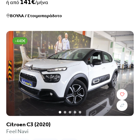
141€
ή από
/μήνα
ΒΟΥΛΑ
/
Ετοιμοπαράδοτο
-440€
Citroen C3 (2020)
Feel Navi