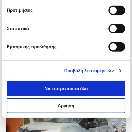
παραχωρήσει ή τις οποίες έχουν συλλέξει σε σχέση με 
Προτιμήσεις
την από μέρους σας χρήση των υπηρεσιών τους.
Στατιστικά
Citroen C3 (2020)
Feel Pack
Εμπορικής προώθησης
73.000km
Χειροκίνητο
Πετρέλαιο
10.780€
11.330€
142€
Προβολή λεπτομερειών
ή από
/μήνα
ΑΓ. ΣΤΕΦΑΝΟΣ (GigaStore)
/
Ετοιμοπαράδοτο
Να επιτρέπονται όλα
Άρνηση
-680€
Πουλήθηκε