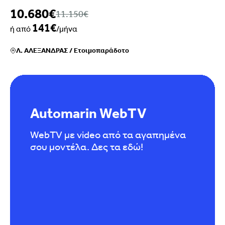
10.680€
11.150€
141€
ή από
/μήνα
Λ. ΑΛΕΞΑΝΔΡΑΣ
/
Ετοιμοπαράδοτο
Automarin WebTV
WebTV με video από τα αγαπημένα
σου μοντέλα. Δες τα εδώ!