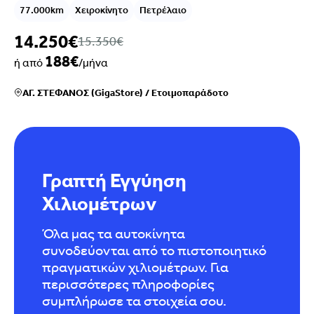
77.000km
Χειροκίνητο
Πετρέλαιο
14.250€
15.350€
188€
ή από
/μήνα
ΑΓ. ΣΤΕΦΑΝΟΣ (GigaStore)
/
Ετοιμοπαράδοτο
Γραπτή Εγγύηση
Χιλιομέτρων
Όλα μας τα αυτοκίνητα
συνοδεύονται από το πιστοποιητικό
πραγματικών χιλιομέτρων. Για
περισσότερες πληροφορίες
συμπλήρωσε τα στοιχεία σου.