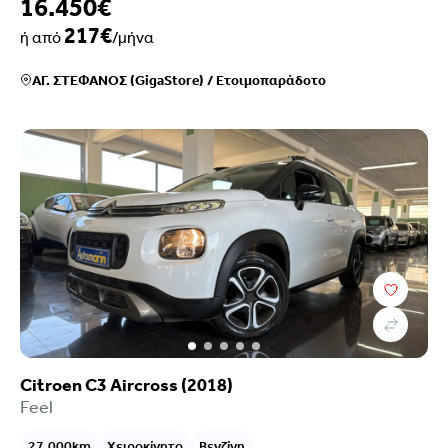
16.450€
217€
ή από
/μήνα
ΑΓ. ΣΤΕΦΑΝΟΣ (GigaStore)
/
Ετοιμοπαράδοτο
Citroen C3 Aircross (2018)
Feel
27.000km
Χειροκίνητο
Βενζίνη