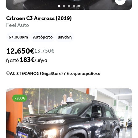
Citroen C3 Aircross (2019)
Feel Auto
67.000km
Αυτόματο
Βενζίνη
12.650€
13.750€
183€
ή από
/μήνα
ΑΓ. ΣΤΕΦΑΝΟΣ (GigaStore)
/
Ετοιμοπαράδοτο
-200€