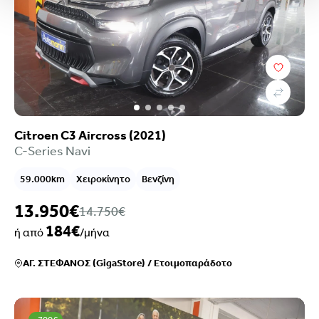
Citroen C3 Aircross (2021)
C-Series Navi
59.000km
Χειροκίνητο
Βενζίνη
13.950€
14.750€
184€
ή από
/μήνα
ΑΓ. ΣΤΕΦΑΝΟΣ (GigaStore)
/
Ετοιμοπαράδοτο