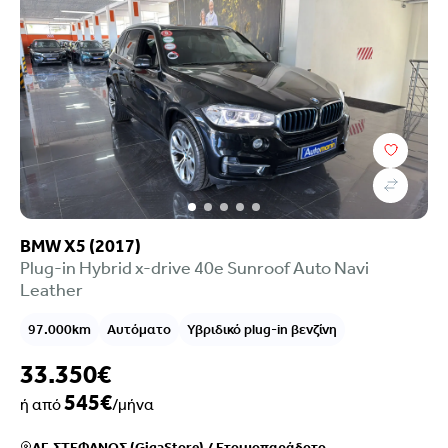
Κατάστημα
BMW X5 (2017)
Plug-in Hybrid x-drive 40e Sunroof Auto Navi
Leather
97.000km
Αυτόματο
Υβριδικό plug-in βενζίνη
33.350€
545€
ή από
/μήνα
ΑΓ. ΣΤΕΦΑΝΟΣ (GigaStore)
/
Ετοιμοπαράδοτο