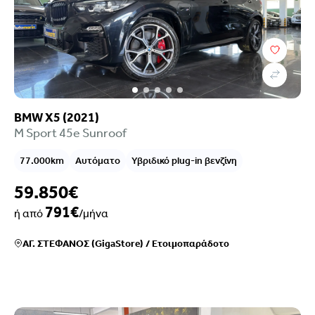
Τιμή
Επιλογές χρηματοδότησης
Χρονολογία
Καύσιμο
Σασμάν
BMW X5 (2021)
Χιλιόμετρα
M Sport 45e Sunroof
Χρώμα
77.000km
Αυτόματο
Υβριδικό plug-in βενζίνη
Κυβικά
Ιπποδύναμη
59.850€
Μετάδοση
791€
ή από
/μήνα
Εξοπλισμός
Euroclass
ΑΓ. ΣΤΕΦΑΝΟΣ (GigaStore)
/
Ετοιμοπαράδοτο
Ρύποι
Πόρτες
Καθίσματα
Κατηγορία