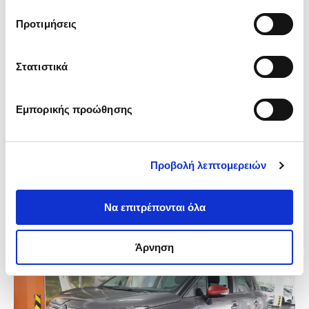
παραχωρήσει ή τις οποίες έχουν συλλέξει σε σχέση με 
Προτιμήσεις
την από μέρους σας χρήση των υπηρεσιών τους.
Στατιστικά
Citroen C3 Aircross (2023)
C-Series
Εμπορικής προώθησης
82.000km
Χειροκίνητο
Πετρέλαιο
14.150€
15.190€
Προβολή λεπτομερειών
187€
ή από
/μήνα
ΑΓ. ΣΤΕΦΑΝΟΣ (GigaStore)
/
Ετοιμοπαράδοτο
Να επιτρέπονται όλα
Άρνηση
-800€