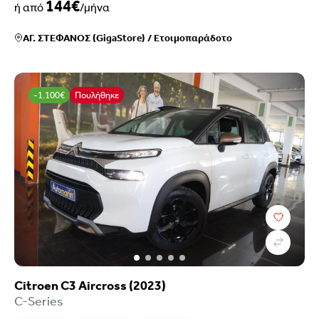
144€
ή από
/μήνα
ΑΓ. ΣΤΕΦΑΝΟΣ (GigaStore)
/
Ετοιμοπαράδοτο
-1.100€
Πουλήθηκε
Citroen C3 Aircross (2023)
C-Series