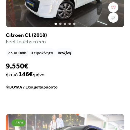
Citroen C1 (2018)
Feel Touchscreen
23.000km
Χειροκίνητο
Βενζίνη
9.550€
146€
ή από
/μήνα
ΒΟΥΛΑ
/
Ετοιμοπαράδοτο
-230€