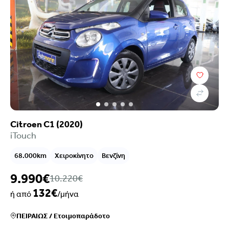
Citroen C1 (2020)
iTouch
68.000km
Χειροκίνητο
Βενζίνη
9.990€
10.220€
132€
ή από
/μήνα
ΠΕΙΡΑΙΩΣ
/
Ετοιμοπαράδοτο