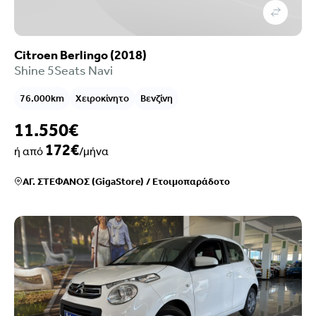
Citroen Berlingo (2018)
Shine 5Seats Navi
76.000km
Χειροκίνητο
Βενζίνη
11.550€
172€
ή από
/μήνα
ΑΓ. ΣΤΕΦΑΝΟΣ (GigaStore)
/
Ετοιμοπαράδοτο