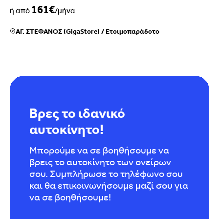
161€
ή από
/μήνα
ΑΓ. ΣΤΕΦΑΝΟΣ (GigaStore)
/
Ετοιμοπαράδοτο
Βρες το ιδανικό
αυτοκίνητο!
Μπορούμε να σε βοηθήσουμε να
βρεις το αυτοκίνητο των ονείρων
σου. Συμπλήρωσε το τηλέφωνο σου
και θα επικοινωνήσουμε μαζί σου για
να σε βοηθήσουμε!