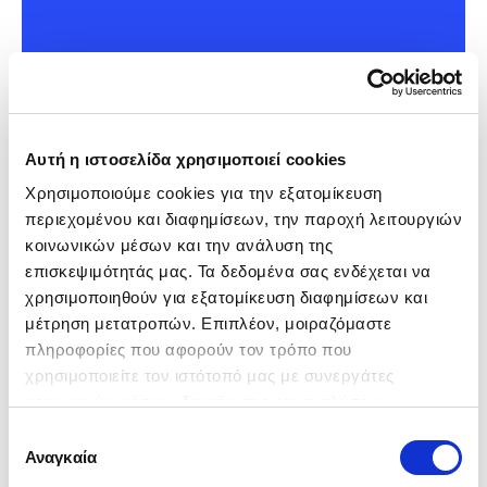
Μάθε περισσότερα
Αυτή η ιστοσελίδα χρησιμοποιεί cookies
Χρησιμοποιούμε cookies για την εξατομίκευση 
περιεχομένου και διαφημίσεων, την παροχή λειτουργιών 
κοινωνικών μέσων και την ανάλυση της 
επισκεψιμότητάς μας. Τα δεδομένα σας ενδέχεται να 
χρησιμοποιηθούν για εξατομίκευση διαφημίσεων και 
-1.040€
Πουλήθηκε
μέτρηση μετατροπών. Επιπλέον, μοιραζόμαστε 
πληροφορίες που αφορούν τον τρόπο που 
χρησιμοποιείτε τον ιστότοπό μας με συνεργάτες 
κοινωνικών μέσων, διαφήμισης και αναλύσεων, 
συμπεριλαμβανομένης της Google (
Πολιτική 
Επιλογή
Δεδομένων Google
), οι οποίοι ενδεχομένως να τις 
Αναγκαία
συγκατάθεσης
συνδυάσουν με άλλες πληροφορίες που τους έχετε 