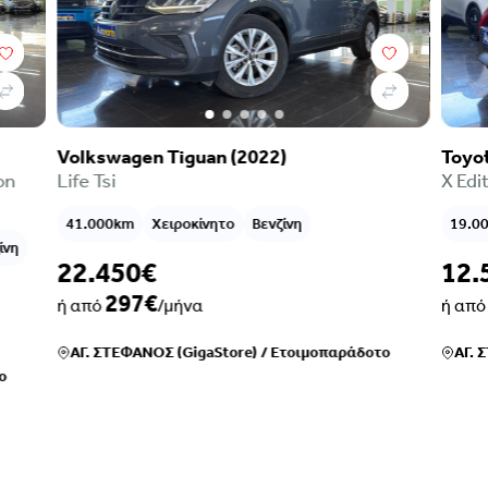
Toyota Aygo (2021)
X Edition Navi
19.000km
Χειροκίνητο
Βενζίνη
12.550€
166€
ή από
/μήνα
ράδοτο
ΑΓ. ΣΤΕΦΑΝΟΣ (GigaStore)
/
Ετοιμοπαράδοτο