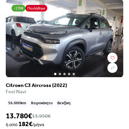
-170€
Πουλήθηκε
Citroen C3 Aircross (2022)
Feel Navi
56.000km
Χειροκίνητο
Βενζίνη
13.780€
13.950€
182€
ή από
/μήνα