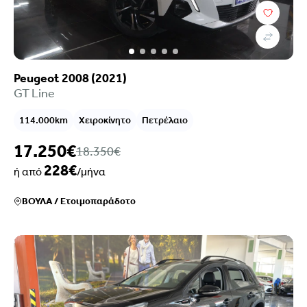
Peugeot 2008 (2021)
GT Line
114.000km
Χειροκίνητο
Πετρέλαιο
17.250€
18.350€
228€
ή από
/μήνα
ΒΟΥΛΑ
/
Ετοιμοπαράδοτο