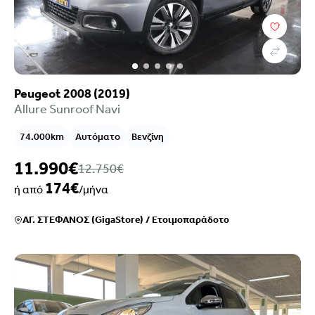
Peugeot 2008 (2019)
Allure Sunroof Navi
74.000km
Αυτόματο
Βενζίνη
11.990€
12.750€
174€
ή από
/μήνα
ΑΓ. ΣΤΕΦΑΝΟΣ (GigaStore)
/
Ετοιμοπαράδοτο