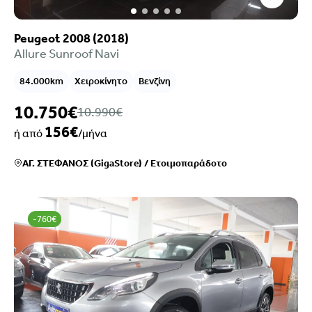
Peugeot 2008 (2018)
Allure Sunroof Navi
84.000km
Χειροκίνητο
Βενζίνη
10.750€
10.990€
156€
ή από
/μήνα
ΑΓ. ΣΤΕΦΑΝΟΣ (GigaStore)
/
Ετοιμοπαράδοτο
-760€