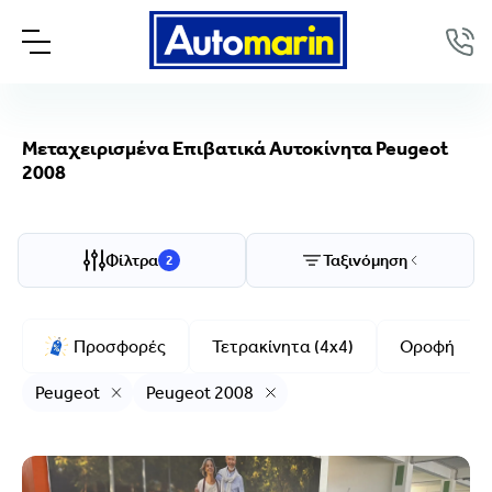
Μεταχειρισμένα Επιβατικά Αυτοκίνητα Peugeot
2008
Επιλογές προβολής
Ταξινόμηση
Φίλτρα
Ταξινόμηση
2
Μάρκα/Μοντέλο
Peugeot, 2008
Προσφορές
Τετρακίνητα (4x4)
Οροφή
Μάρκα
Peugeot
Peugeot 2008
Peugeot
Μοντέλο
2008