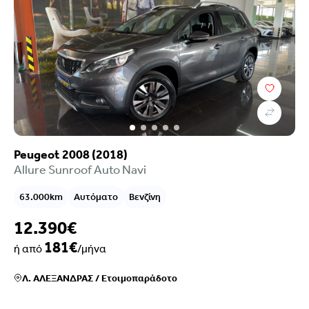
Τιμή
Επιλογές χρηματοδότησης
Χρονολογία
Καύσιμο
Σασμάν
Peugeot 2008 (2018)
Χιλιόμετρα
Allure Sunroof Auto Navi
Χρώμα
Κυβικά
63.000km
Αυτόματο
Βενζίνη
Ιπποδύναμη
Μετάδοση
12.390€
Εξοπλισμός
181€
ή από
/μήνα
Euroclass
Ρύποι
Λ. ΑΛΕΞΑΝΔΡΑΣ
/
Ετοιμοπαράδοτο
Πόρτες
Καθίσματα