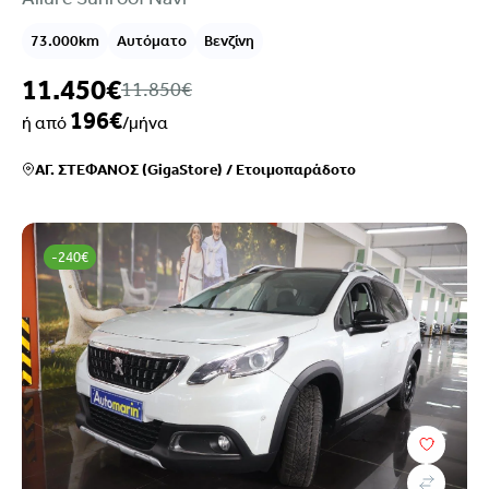
73.000km
Αυτόματο
Βενζίνη
11.450€
11.850€
196€
ή από
/μήνα
ΑΓ. ΣΤΕΦΑΝΟΣ (GigaStore)
/
Ετοιμοπαράδοτο
-240€