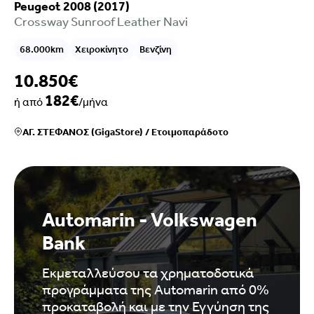
Peugeot 2008 (2017)
Crossway Sunroof Leather Navi
68.000km
Χειροκίνητο
Βενζίνη
10.850€
182€
ή από
/μήνα
ΑΓ. ΣΤΕΦΑΝΟΣ (GigaStore)
/
Ετοιμοπαράδοτο
Automarin - Volkswagen
Bank
Εκμεταλλεύσου τα χρηματοδοτικά
προγράμματα της Automarin από 0%
προκαταβολή και με την Εγγύηση της