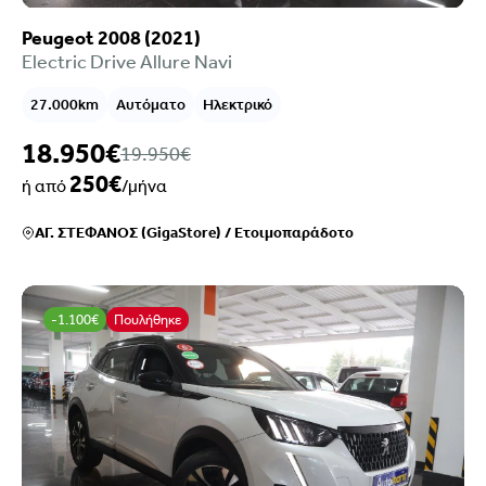
Peugeot 2008 (2021)
Electric Drive Allure Navi
27.000km
Αυτόματο
Ηλεκτρικό
18.950€
19.950€
250€
ή από
/μήνα
ΑΓ. ΣΤΕΦΑΝΟΣ (GigaStore)
/
Ετοιμοπαράδοτο
-1.100€
Πουλήθηκε