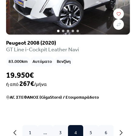
Peugeot 2008 (2020)
GT Line i-Cockpit Leather Navi
83.000km
Αυτόματο
Βενζίνη
19.950€
267€
ή από
/μήνα
ΑΓ. ΣΤΕΦΑΝΟΣ (GigaStore)
/
Ετοιμοπαράδοτο
1
...
3
4
5
6