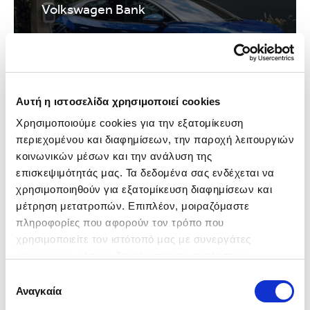
Volkswagen Bank
Αυτή η ιστοσελίδα χρησιμοποιεί cookies
Χρησιμοποιούμε cookies για την εξατομίκευση 
περιεχομένου και διαφημίσεων, την παροχή λειτουργιών 
κοινωνικών μέσων και την ανάλυση της 
επισκεψιμότητάς μας. Τα δεδομένα σας ενδέχεται να 
χρησιμοποιηθούν για εξατομίκευση διαφημίσεων και 
μέτρηση μετατροπών. Επιπλέον, μοιραζόμαστε 
πληροφορίες που αφορούν τον τρόπο που 
χρησιμοποιείτε τον ιστότοπό μας με συνεργάτες 
κοινωνικών μέσων, διαφήμισης και αναλύσεων, 
συμπεριλαμβανομένης της Google (
Πολιτική 
Επιλογή
Δεδομένων Google
), οι οποίοι ενδεχομένως να τις 
Αναγκαία
συγκατάθεσης
συνδυάσουν με άλλες πληροφορίες που τους έχετε 