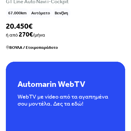
GT Line Auto Navi i-Cockpit
67.000km
Αυτόματο
Βενζίνη
20.450€
270€
ή από
/μήνα
ΒΟΥΛΑ
/
Ετοιμοπαράδοτο
Automarin WebTV
WebTV με video από τα αγαπημένα
σου μοντέλα. Δες τα εδώ!