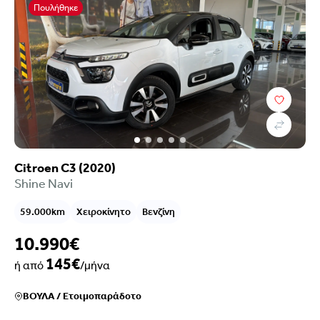
Πουλήθηκε
Citroen C3 (2020)
Shine Navi
59.000km
Χειροκίνητο
Βενζίνη
10.990€
145€
ή από
/μήνα
ΒΟΥΛΑ
/
Ετοιμοπαράδοτο