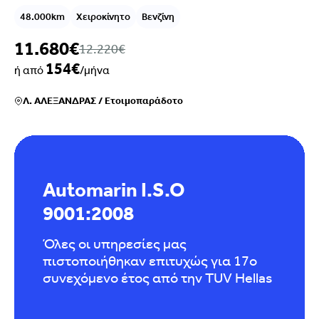
48.000km
Χειροκίνητο
Βενζίνη
11.680€
12.220€
154€
ή από
/μήνα
Λ. ΑΛΕΞΑΝΔΡΑΣ
/
Ετοιμοπαράδοτο
Automarin I.S.O
9001:2008
Όλες οι υπηρεσίες μας
πιστοποιήθηκαν επιτυχώς για 17ο
συνεχόμενο έτος από την TUV Hellas