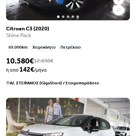
Citroen C3 (2020)
Shine Pack
69.000km
Χειροκίνητο
Πετρέλαιο
10.580€
12.650€
142€
ή από
/μήνα
ΑΓ. ΣΤΕΦΑΝΟΣ (GigaStore)
/
Ετοιμοπαράδοτο