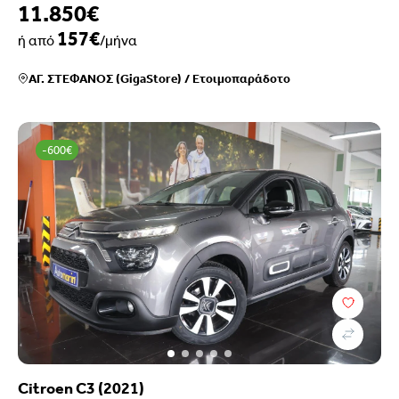
11.850€
157€
ή από
/μήνα
ΑΓ. ΣΤΕΦΑΝΟΣ (GigaStore)
/
Ετοιμοπαράδοτο
-600€
Citroen C3 (2021)