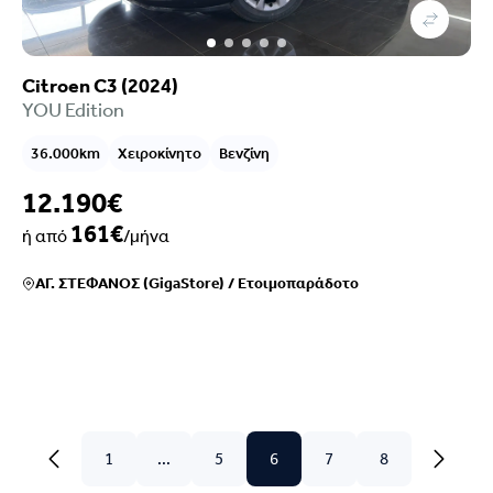
Citroen C3 (2024)
YOU Edition
36.000km
Χειροκίνητο
Βενζίνη
12.190€
161€
ή από
/μήνα
ΑΓ. ΣΤΕΦΑΝΟΣ (GigaStore)
/
Ετοιμοπαράδοτο
1
...
5
6
7
8