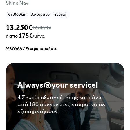
Shine Navi
67.000km
Αυτόματο
Βενζίνη
13.250€
13.850€
175€
ή από
/μήνα
ΒΟΥΛΑ
/
Ετοιμοπαράδοτο
Always@your service!
4 Σημεία εξυπηρέτησης και πάνω
από 180 συνεργάτες έτοιμοι να σε
εξυπηρετήσουν.