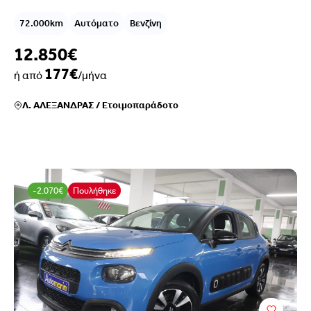
72.000km
Αυτόματο
Βενζίνη
12.850€
177€
ή από
/μήνα
Λ. ΑΛΕΞΑΝΔΡΑΣ
/
Ετοιμοπαράδοτο
-2.070€
Πουλήθηκε