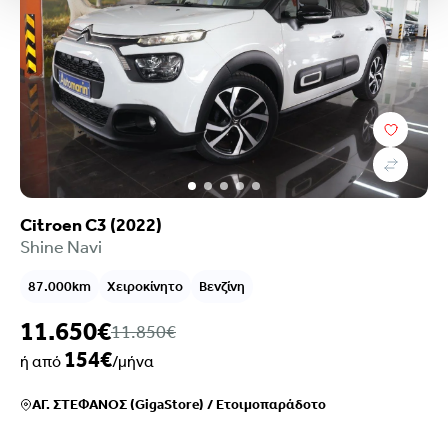
Citroen C3 (2022)
Shine Navi
87.000km
Χειροκίνητο
Βενζίνη
11.650€
11.850€
154€
ή από
/μήνα
ΑΓ. ΣΤΕΦΑΝΟΣ (GigaStore)
/
Ετοιμοπαράδοτο