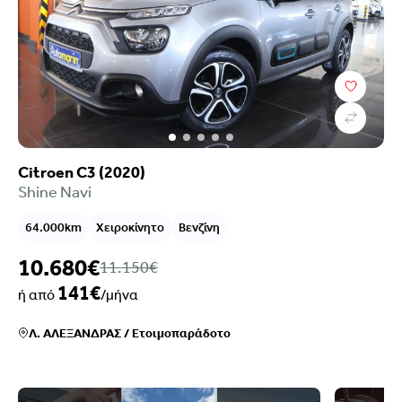
Citroen C3 (2020)
Shine Navi
64.000km
Χειροκίνητο
Βενζίνη
10.680€
11.150€
141€
ή από
/μήνα
Λ. ΑΛΕΞΑΝΔΡΑΣ
/
Ετοιμοπαράδοτο