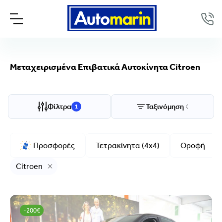
Μεταχειρισμένα Επιβατικά Αυτοκίνητα Citroen
Επιλογές προβολής
Ταξινόμηση
Φίλτρα
Ταξινόμηση
1
Μάρκα/Μοντέλο
Προσφορές
Τετρακίνητα (4x4)
Οροφή
Citroen
Citroen
Μάρκα
Citroen
Μοντέλο
-200€