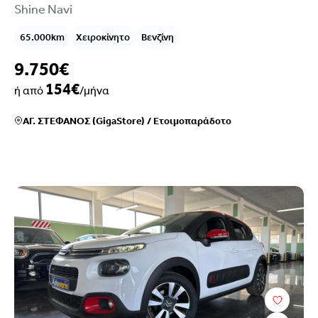
Shine Navi
65.000km
Χειροκίνητο
Βενζίνη
9.750€
154€
ή από
/μήνα
ΑΓ. ΣΤΕΦΑΝΟΣ (GigaStore)
/
Ετοιμοπαράδοτο