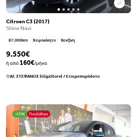
Citroen C3 (2017)
Shine Navi
87.000km
Χειροκίνητο
Βενζίνη
9.550€
160€
ή από
/μήνα
ΑΓ. ΣΤΕΦΑΝΟΣ (GigaStore)
/
Ετοιμοπαράδοτο
-470€
Πουλήθηκε