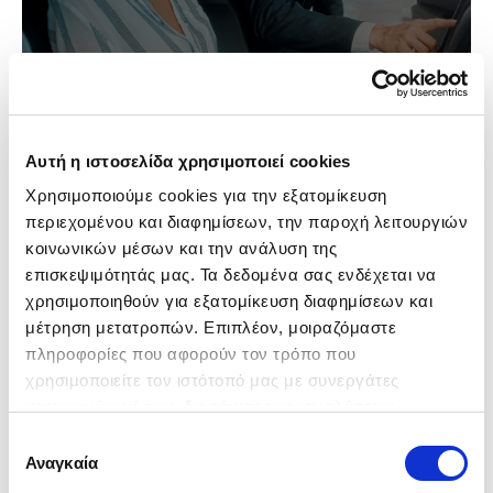
Αυτή η ιστοσελίδα χρησιμοποιεί cookies
Χρησιμοποιούμε cookies για την εξατομίκευση 
περιεχομένου και διαφημίσεων, την παροχή λειτουργιών 
κοινωνικών μέσων και την ανάλυση της 
επισκεψιμότητάς μας. Τα δεδομένα σας ενδέχεται να 
χρησιμοποιηθούν για εξατομίκευση διαφημίσεων και 
μέτρηση μετατροπών. Επιπλέον, μοιραζόμαστε 
πληροφορίες που αφορούν τον τρόπο που 
χρησιμοποιείτε τον ιστότοπό μας με συνεργάτες 
κοινωνικών μέσων, διαφήμισης και αναλύσεων, 
συμπεριλαμβανομένης της Google (
Πολιτική 
Επιλογή
Δεδομένων Google
), οι οποίοι ενδεχομένως να τις 
Αναγκαία
συγκατάθεσης
συνδυάσουν με άλλες πληροφορίες που τους έχετε 