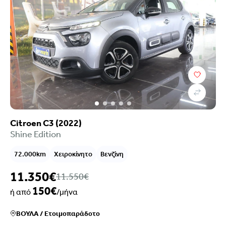
Τιμή
Επιλογές χρηματοδότησης
Χρονολογία
Καύσιμο
Σασμάν
Χιλιόμετρα
Χρώμα
Citroen C3 (2022)
Κυβικά
Shine Edition
Ιπποδύναμη
72.000km
Χειροκίνητο
Βενζίνη
Μετάδοση
Εξοπλισμός
11.350€
11.550€
Euroclass
150€
Ρύποι
ή από
/μήνα
Πόρτες
ΒΟΥΛΑ
/
Ετοιμοπαράδοτο
Καθίσματα