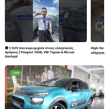
🔵 3 SUV που κυριαρχούν στους ελληνικούς
High-Tech 
δρόμους | Peugeot 3008, VW Tiguan & Nissan
οδήγηση 
Qashqai
-500€