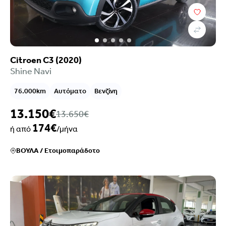
Citroen C3 (2020)
Shine Navi
76.000km
Αυτόματο
Βενζίνη
13.150€
13.650€
174€
ή από
/μήνα
ΒΟΥΛΑ
/
Ετοιμοπαράδοτο