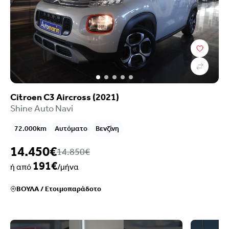
Citroen C3 Aircross (2021)
Shine Auto Navi
72.000km
Αυτόματο
Βενζίνη
14.450€
14.850€
191€
ή από
/μήνα
ΒΟΥΛΑ
/
Ετοιμοπαράδοτο