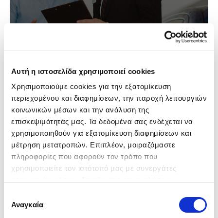
Αυτή η ιστοσελίδα χρησιμοποιεί cookies
Χρησιμοποιούμε cookies για την εξατομίκευση 
περιεχομένου και διαφημίσεων, την παροχή λειτουργιών 
κοινωνικών μέσων και την ανάλυση της 
επισκεψιμότητάς μας. Τα δεδομένα σας ενδέχεται να 
χρησιμοποιηθούν για εξατομίκευση διαφημίσεων και 
μέτρηση μετατροπών. Επιπλέον, μοιραζόμαστε 
πληροφορίες που αφορούν τον τρόπο που 
χρησιμοποιείτε τον ιστότοπό μας με συνεργάτες 
κοινωνικών μέσων, διαφήμισης και αναλύσεων, 
συμπεριλαμβανομένης της Google (
Πολιτική 
Επιλογή
Δεδομένων Google
), οι οποίοι ενδεχομένως να τις 
Αναγκαία
συγκατάθεσης
συνδυάσουν με άλλες πληροφορίες που τους έχετε 