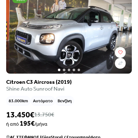
Citroen C3 Aircross (2019)
Shine Auto Sunroof Navi
83.000km
Αυτόματο
Βενζίνη
13.450€
13.750€
195€
ή από
/μήνα
ΑΓ. ΣΤΕΦΑΝΟΣ (GigaStore)
/
Ετοιμοπαράδοτο