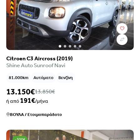
Citroen C3 Aircross (2019)
Shine Auto Sunroof Navi
81.000km
Αυτόματο
Βενζίνη
13.150€
13.850€
191€
ή από
/μήνα
ΒΟΥΛΑ
/
Ετοιμοπαράδοτο
-300€