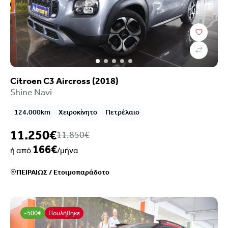
Citroen C3 Aircross (2018)
Shine Navi
124.000km
Χειροκίνητο
Πετρέλαιο
11.250€
11.850€
166€
ή από
/μήνα
ΠΕΙΡΑΙΩΣ
/
Ετοιμοπαράδοτο
-500€
Πουλήθηκε