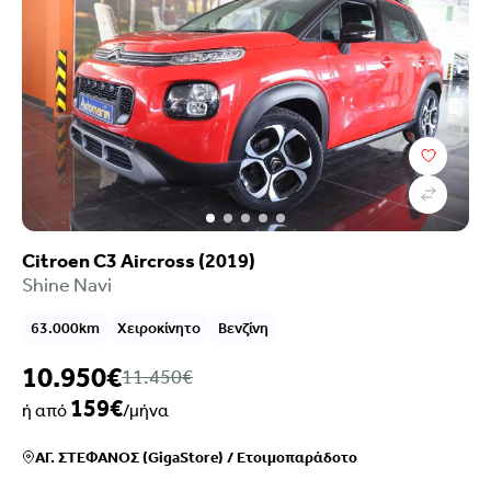
Citroen C3 Aircross (2019)
Shine Navi
63.000km
Χειροκίνητο
Βενζίνη
10.950€
11.450€
159€
ή από
/μήνα
ΑΓ. ΣΤΕΦΑΝΟΣ (GigaStore)
/
Ετοιμοπαράδοτο