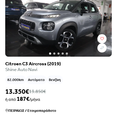
Τιμή
Επιλογές χρηματοδότησης
Χρονολογία
Καύσιμο
Σασμάν
Χιλιόμετρα
Χρώμα
Citroen C3 Aircross (2019)
Κυβικά
Shine Auto Navi
Ιπποδύναμη
82.000km
Αυτόματο
Βενζίνη
Μετάδοση
Εξοπλισμός
13.350€
13.850€
Euroclass
187€
Ρύποι
ή από
/μήνα
Πόρτες
ΠΕΙΡΑΙΩΣ
/
Ετοιμοπαράδοτο
Καθίσματα