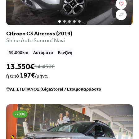
Citroen C3 Aircross (2019)
Shine Auto Sunroof Navi
59.000km
Αυτόματο
Βενζίνη
13.550€
14.450€
197€
ή από
/μήνα
ΑΓ. ΣΤΕΦΑΝΟΣ (GigaStore)
/
Ετοιμοπαράδοτο
-700€