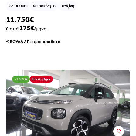
22.000km
Χειροκίνητο
Βενζίνη
11.750€
175€
ή από
/μήνα
ΒΟΥΛΑ
/
Ετοιμοπαράδοτο
-1.570€
Πουλήθηκε