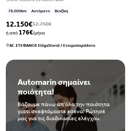
78.000km
Αυτόματο
Βενζίνη
12.150€
12.750€
176€
ή από
/μήνα
ΑΓ. ΣΤΕΦΑΝΟΣ (GigaStore)
/
Ετοιμοπαράδοτο
Automarin σημαίνει
ποιότητα!
Βάζουμε πάνω απ'όλα την ποιότητα
γιατί σκεφτόμαστε εσένα! Ρώτησέ
μας για τις διαδικασίες ελέγχου.