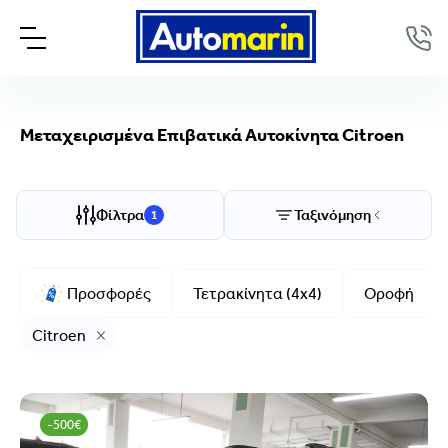
Μεταχειρισμένα Επιβατικά Αυτοκίνητα Citroen
Επιλογές προβολής
Ταξινόμηση
Φίλτρα
Ταξινόμηση
1
Μάρκα/Μοντέλο
Προσφορές
Τετρακίνητα (4x4)
Οροφή
Citroen
Citroen
Μάρκα
Citroen
Μοντέλο
-500€