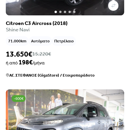
Citroen C3 Aircross (2018)
Shine Navi
71.000km
Αυτόματο
Πετρέλαιο
13.650€
15.220€
198€
ή από
/μήνα
ΑΓ. ΣΤΕΦΑΝΟΣ (GigaStore)
/
Ετοιμοπαράδοτο
-600€