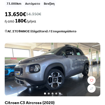
73.000km
Αυτόματο
Βενζίνη
13.650€
14.350€
180€
ή από
/μήνα
ΑΓ. ΣΤΕΦΑΝΟΣ (GigaStore)
/
Ετοιμοπαράδοτο
Citroen C3 Aircross (2020)