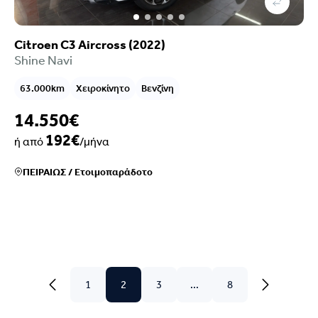
Citroen C3 Aircross (2022)
Shine Navi
63.000km
Χειροκίνητο
Βενζίνη
14.550€
192€
ή από
/μήνα
ΠΕΙΡΑΙΩΣ
/
Ετοιμοπαράδοτο
1
2
3
...
8