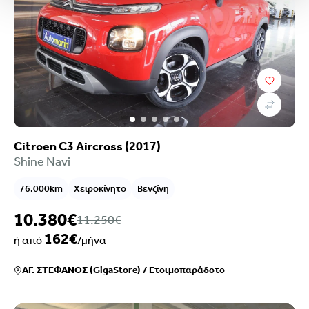
Citroen C3 Aircross (2017)
Shine Navi
76.000km
Χειροκίνητο
Βενζίνη
10.380€
11.250€
162€
ή από
/μήνα
ΑΓ. ΣΤΕΦΑΝΟΣ (GigaStore)
/
Ετοιμοπαράδοτο