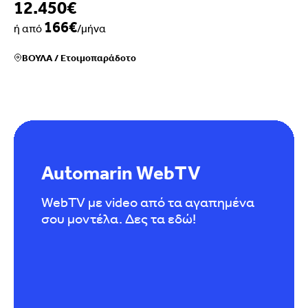
12.450€
166€
ή από
/μήνα
ΒΟΥΛΑ
/
Ετοιμοπαράδοτο
Automarin WebTV
WebTV με video από τα αγαπημένα
σου μοντέλα. Δες τα εδώ!