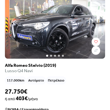
Τιμή
Επιλογές χρηματοδότησης
Χρονολογία
Καύσιμο
Σασμάν
Χιλιόμετρα
Χρώμα
Alfa Romeo Stelvio (2019)
Κυβικά
Lusso Q4 Navi
Ιπποδύναμη
Μετάδοση
117.000km
Αυτόματο
Πετρέλαιο
Εξοπλισμός
27.750€
Euroclass
Ρύποι
403€
ή από
/μήνα
Πόρτες
Καθίσματα
ΒΟΥΛΑ
/
Ετοιμοπαράδοτο