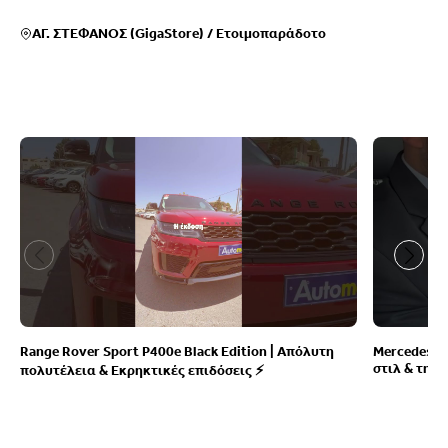
ΑΓ. ΣΤΕΦΑΝΟΣ (GigaStore)
/
Ετοιμοπαράδοτο
Range Rover Sport P400e Black Edition | Απόλυτη
Mercedes-B
στιλ & της 
πολυτέλεια & Εκρηκτικές επιδόσεις ⚡