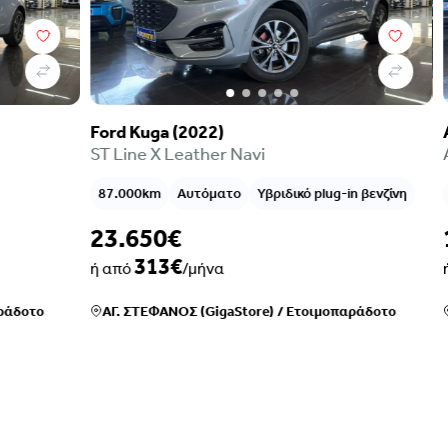
Ford Kuga (2022)
Abart
ST Line X Leather Navi
ABAR
87.000km
Αυτόματο
Υβριδικό plug-in βενζίνη
26.0
23.650€
19.
313€
ή από
/μήνα
ή απ
ο
ΑΓ. ΣΤΕΦΑΝΟΣ (GigaStore)
/
Ετοιμοπαράδοτο
ΑΓ. 