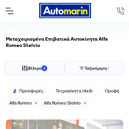
Μεταχειρισμένα Επιβατικά Αυτοκίνητα Alfa
Romeo Stelvio
Επιλογές προβολής
Ταξινόμηση
Φίλτρα
Ταξινόμηση
2
Μάρκα/Μοντέλο
Alfa Romeo, Stelvio
Προσφορές
Τετρακίνητα (4x4)
Οροφή
Μάρκα
Alfa Romeo
Alfa Romeo Stelvio
Alfa Romeo
Μοντέλο
Stelvio