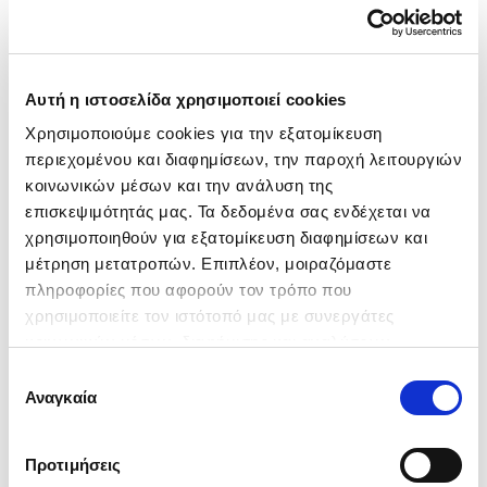
Φυσικά και μπορείτε να
πραγματοποιήσετε Test Drive στο
αυτοκίνητο που σας ενδιαφέρει. Θα
πρέπει να επικοινωνήσετε με τα
Αυτή η ιστοσελίδα χρησιμοποιεί cookies
καταστήματα μας και να κλείσετε
ραντεβού.
Κορυφαία Μεταχειρισμένα
Χρησιμοποιούμε cookies για την εξατομίκευση 
Αυτοκίνητα
περιεχομένου και διαφημίσεων, την παροχή λειτουργιών 
κοινωνικών μέσων και την ανάλυση της 
Μεταχειρισμένα Αυτοκίνητα Alfa Romeo — με
επισκεψιμότητάς μας. Τα δεδομένα σας ενδέχεται να 
Έλεγχο 230+ Σημείων
χρησιμοποιηθούν για εξατομίκευση διαφημίσεων και 
μέτρηση μετατροπών. Επιπλέον, μοιραζόμαστε 
πληροφορίες που αφορούν τον τρόπο που 
χρησιμοποιείτε τον ιστότοπό μας με συνεργάτες 
κοινωνικών μέσων, διαφήμισης και αναλύσεων, 
συμπεριλαμβανομένης της Google (
Πολιτική 
Επιλογή
Δεδομένων Google
), οι οποίοι ενδεχομένως να τις 
Αναγκαία
συγκατάθεσης
συνδυάσουν με άλλες πληροφορίες που τους έχετε 
παραχωρήσει ή τις οποίες έχουν συλλέξει σε σχέση με 
Προτιμήσεις
την από μέρους σας χρήση των υπηρεσιών τους.