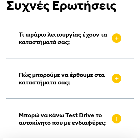
Συχνές Ερωτήσεις
Τι ωράριο λειτουργίας έχουν τα
+
καταστήματά σας;
Οι Εκθέσεις μας λειτουργούν
καθημερινά 09:00 – 20:00 και Σάββατο
Πώς μπορούμε να έρθουμε στα
09:00 – 16:00 Τα Συνεργεία μας
+
καταστήματα σας;
λειτουργούν καθημερινά 08:00 – 18:00
Επισκεφθείτε την ενότητα
“Εγκαταστάσεις”
στο site μας και με
Μπορώ να κάνω Test Drive το
το βοήθεια της εφαρμογής GoogleMap
+
αυτοκίνητο που με ενδιαφέρει;
θα λάβετε αναλυτικές οδηγίες