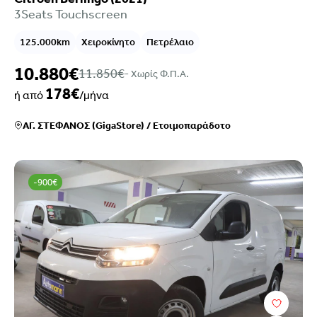
3Seats Touchscreen
125.000km
Χειροκίνητο
Πετρέλαιο
10.880€
11.850€
- Xωρίς Φ.Π.Α.
178€
ή από
/μήνα
ΑΓ. ΣΤΕΦΑΝΟΣ (GigaStore)
/
Ετοιμοπαράδοτο
-900€