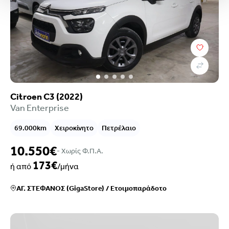
Citroen C3 (2022)
Van Enterprise
69.000km
Χειροκίνητο
Πετρέλαιο
10.550€
- Xωρίς Φ.Π.Α.
173€
ή από
/μήνα
ΑΓ. ΣΤΕΦΑΝΟΣ (GigaStore)
/
Ετοιμοπαράδοτο