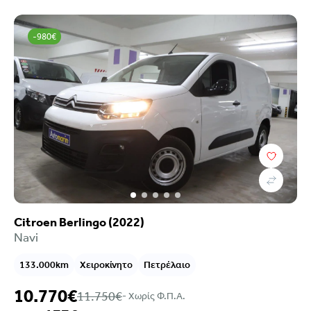
-980€
Citroen Berlingo (2022)
Navi
133.000km
Χειροκίνητο
Πετρέλαιο
10.770€
11.750€
- Xωρίς Φ.Π.Α.