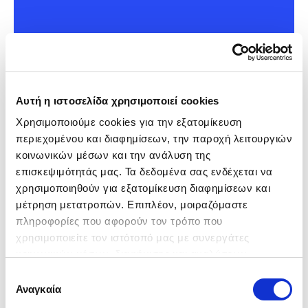
Μάθε περισσότερα
Αυτή η ιστοσελίδα χρησιμοποιεί cookies
Χρησιμοποιούμε cookies για την εξατομίκευση 
περιεχομένου και διαφημίσεων, την παροχή λειτουργιών 
κοινωνικών μέσων και την ανάλυση της 
επισκεψιμότητάς μας. Τα δεδομένα σας ενδέχεται να 
χρησιμοποιηθούν για εξατομίκευση διαφημίσεων και 
-400€
Πουλήθηκε
μέτρηση μετατροπών. Επιπλέον, μοιραζόμαστε 
πληροφορίες που αφορούν τον τρόπο που 
χρησιμοποιείτε τον ιστότοπό μας με συνεργάτες 
κοινωνικών μέσων, διαφήμισης και αναλύσεων, 
συμπεριλαμβανομένης της Google (
Πολιτική 
Επιλογή
Δεδομένων Google
), οι οποίοι ενδεχομένως να τις 
Αναγκαία
συγκατάθεσης
συνδυάσουν με άλλες πληροφορίες που τους έχετε 