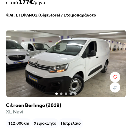
177€
ή από
/μήνα
ΑΓ. ΣΤΕΦΑΝΟΣ (GigaStore)
/
Ετοιμοπαράδοτο
Citroen Berlingo (2019)
XL Navi
112.000km
Χειροκίνητο
Πετρέλαιο