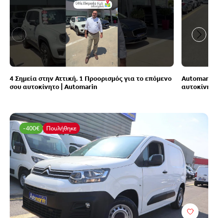
4 Σημεία στην Αττική. 1 Προορισμός για το επόμενο
Automarin 
σου αυτοκίνητο | Automarin
αυτοκίνητ
-400€
Πουλήθηκε