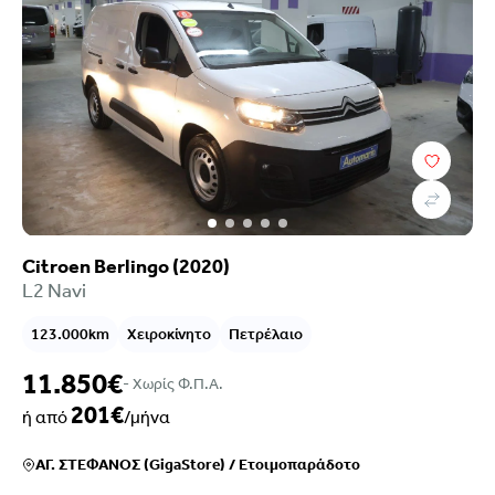
Citroen Berlingo (2020)
L2 Navi
123.000km
Χειροκίνητο
Πετρέλαιο
11.850€
- Xωρίς Φ.Π.Α.
201€
ή από
/μήνα
ΑΓ. ΣΤΕΦΑΝΟΣ (GigaStore)
/
Ετοιμοπαράδοτο