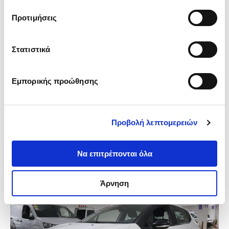
παραχωρήσει ή τις οποίες έχουν συλλέξει σε σχέση με 
Προτιμήσεις
την από μέρους σας χρήση των υπηρεσιών τους.
Στατιστικά
Citroen Berlingo (2021)
Ψυγειο 3Seats -11
Εμπορικής προώθησης
121.000km
Χειροκίνητο
Πετρέλαιο
15.250€
15.650€
- Xωρίς Φ.Π.Α.
Προβολή λεπτομερειών
250€
ή από
/μήνα
ΑΓ. ΣΤΕΦΑΝΟΣ (GigaStore)
/
Ετοιμοπαράδοτο
Να επιτρέπονται όλα
Άρνηση