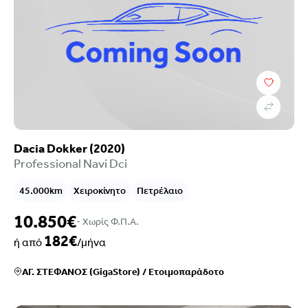
Dacia Dokker (2020)
Professional Navi Dci
45.000km
Χειροκίνητο
Πετρέλαιο
10.850€
- Xωρίς Φ.Π.Α.
182€
ή από
/μήνα
ΑΓ. ΣΤΕΦΑΝΟΣ (GigaStore)
/
Ετοιμοπαράδοτο