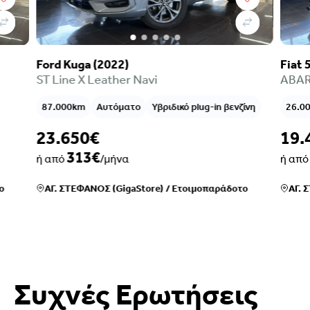
Fiat 500e (2022)
Citro
ABARTH e-Icone Sunroof Leather Navi
Shine
ίνη
26.000km
Αυτόματο
Ηλεκτρικό
72.0
19.450€
12.
257€
ή από
/μήνα
ή απ
ο
ΑΓ. ΣΤΕΦΑΝΟΣ (GigaStore)
/
Ετοιμοπαράδοτο
ΑΓ. 
Συχνές Ερωτήσεις