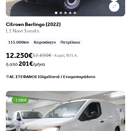
Citroen Berlingo (2022)
L1 Navi 3seats
115.000km
Χειροκίνητο
Πετρέλαιο
12.250€
12.650€
- Xωρίς Φ.Π.Α.
201€
ή από
/μήνα
ΑΓ. ΣΤΕΦΑΝΟΣ (GigaStore)
/
Ετοιμοπαράδοτο
-1.080€