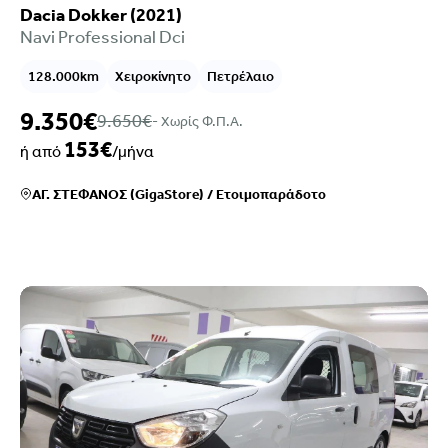
Dacia Dokker (2021)
Navi Professional Dci
128.000km
Χειροκίνητο
Πετρέλαιο
9.350€
9.650€
- Xωρίς Φ.Π.Α.
153€
ή από
/μήνα
ΑΓ. ΣΤΕΦΑΝΟΣ (GigaStore)
/
Ετοιμοπαράδοτο