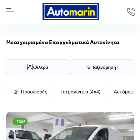
Μεταχειρισμένα Επαγγελματικά Αυτοκίνητα
Επιλογές προβολής
Ταξινόμηση
Φίλτρα
Ταξινόμηση
Μάρκα/Μοντέλο
Προσφορές
Τετρακίνητα (4x4)
Αυτόματο
Μάρκα
Μοντέλο
-300€