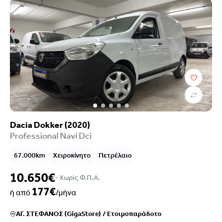
Dacia Dokker (2020)
Professional Navi Dci
67.000km
Χειροκίνητο
Πετρέλαιο
10.650€
- Xωρίς Φ.Π.Α.
177€
ή από
/μήνα
ΑΓ. ΣΤΕΦΑΝΟΣ (GigaStore)
/
Ετοιμοπαράδοτο