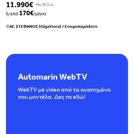
11.990€
- Mε Φ.Π.Α.
170€
ή από
/μήνα
ΑΓ. ΣΤΕΦΑΝΟΣ (GigaStore)
/
Ετοιμοπαράδοτο
Automarin WebTV
WebTV με video από τα αγαπημένα
σου μοντέλα. Δες τα εδώ!