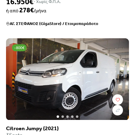
16.950€
- Xωρίς Φ.Π.Α.
278€
ή από
/μήνα
ΑΓ. ΣΤΕΦΑΝΟΣ (GigaStore)
/
Ετοιμοπαράδοτο
-800€
Citroen Jumpy (2021)