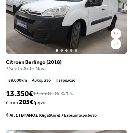
Τιμή
Επιλογές χρηματοδότησης
Χρονολογία
Καύσιμο
Σασμάν
Χιλιόμετρα
Citroen Berlingo (2018)
Χρώμα
3Seats Auto Navi
Κυβικά
Ιπποδύναμη
89.000km
Αυτόματο
Πετρέλαιο
Μετάδοση
Εξοπλισμός
13.350€
13.650€
- Mε Φ.Π.Α.
Euroclass
205€
ή από
/μήνα
Ρύποι
Πόρτες
ΑΓ. ΣΤΕΦΑΝΟΣ (GigaStore)
/
Ετοιμοπαράδοτο
Καθίσματα
Κατηγορία