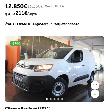
12.850€
13.250€
- Xωρίς Φ.Π.Α.
211€
ή από
/μήνα
ΑΓ. ΣΤΕΦΑΝΟΣ (GigaStore)
/
Ετοιμοπαράδοτο
-970€
Citroen Berlingo (2021)