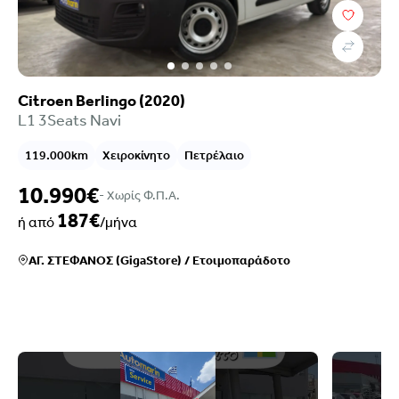
Citroen Berlingo (2020)
L1 3Seats Navi
119.000km
Χειροκίνητο
Πετρέλαιο
10.990€
- Xωρίς Φ.Π.Α.
187€
ή από
/μήνα
ΑΓ. ΣΤΕΦΑΝΟΣ (GigaStore)
/
Ετοιμοπαράδοτο