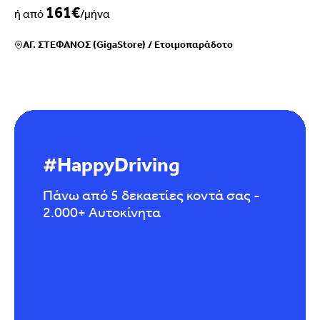
161€
ή από
/μήνα
ΑΓ. ΣΤΕΦΑΝΟΣ (GigaStore)
/
Ετοιμοπαράδοτο
#HappyDriving
Πάνω από 5 δεκαετίες κοντά σας -
2.000+ Αυτοκίνητα