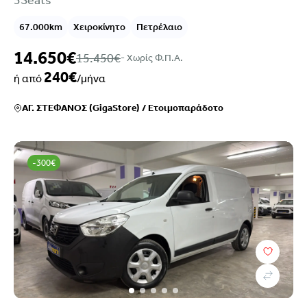
3Seats
67.000km
Χειροκίνητο
Πετρέλαιο
14.650€
15.450€
- Xωρίς Φ.Π.Α.
240€
ή από
/μήνα
ΑΓ. ΣΤΕΦΑΝΟΣ (GigaStore)
/
Ετοιμοπαράδοτο
-300€