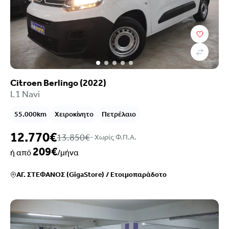
Citroen Berlingo (2022)
L1 Navi
55.000km
Χειροκίνητο
Πετρέλαιο
12.770€
13.850€
- Xωρίς Φ.Π.Α.
209€
ή από
/μήνα
ΑΓ. ΣΤΕΦΑΝΟΣ (GigaStore)
/
Ετοιμοπαράδοτο