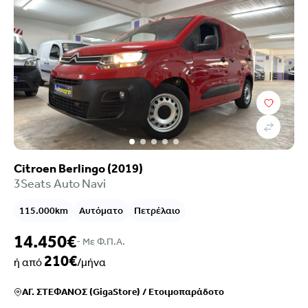
Κατάστημα
Citroen Berlingo (2019)
3Seats Auto Navi
115.000km
Αυτόματο
Πετρέλαιο
14.450€
- Mε Φ.Π.Α.
210€
ή από
/μήνα
ΑΓ. ΣΤΕΦΑΝΟΣ (GigaStore)
/
Ετοιμοπαράδοτο