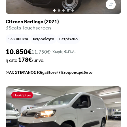
Citroen Berlingo (2021)
3Seats Touchscreen
128.000km
Χειροκίνητο
Πετρέλαιο
10.850€
11.750€
- Xωρίς Φ.Π.Α.
178€
ή από
/μήνα
ΑΓ. ΣΤΕΦΑΝΟΣ (GigaStore)
/
Ετοιμοπαράδοτο
Πουλήθηκε