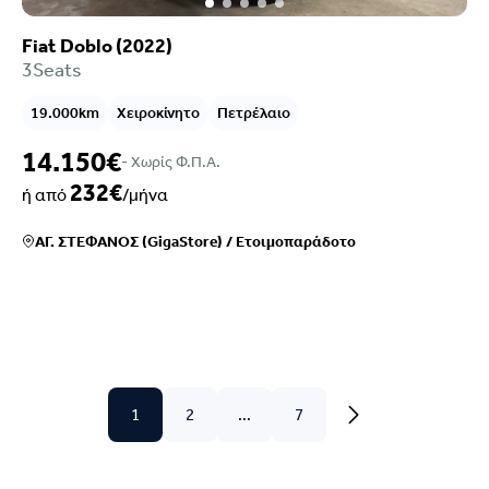
Fiat Doblo (2022)
3Seats
19.000km
Χειροκίνητο
Πετρέλαιο
14.150€
- Xωρίς Φ.Π.Α.
232€
ή από
/μήνα
ΑΓ. ΣΤΕΦΑΝΟΣ (GigaStore)
/
Ετοιμοπαράδοτο
1
2
...
7