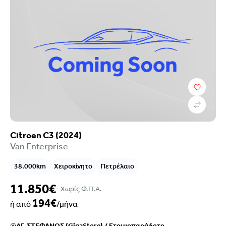
Citroen C3 (2024)
Van Enterprise
38.000km
Χειροκίνητο
Πετρέλαιο
11.850€
- Xωρίς Φ.Π.Α.
194€
ή από
/μήνα
ΑΓ. ΣΤΕΦΑΝΟΣ (GigaStore)
/
Ετοιμοπαράδοτο